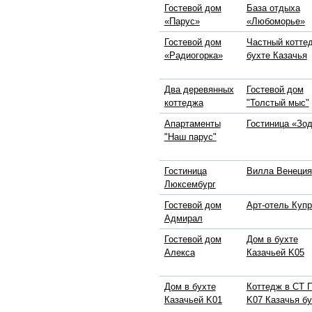
Гостевой дом
База отдыха
«Парус»
«Любоморье»
Гостевой дом
Частный котте
«Радиогорка»
бухте Казачья
Два деревянных
Гостевой дом
коттеджа
"Толстый мыс"
Апартаменты
Гостиница «Зо
"Наш парус"
Гостиница
Вилла Венеция
Люксембург
Гостевой дом
Арт-отель Куп
Адмирал
Гостевой дом
Дом в бухте
Алекса
Казачьей K05
Дом в бухте
Коттедж в СТ 
Казачьей K01
K07 Казачья бу