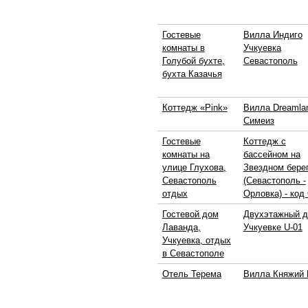
Гостевые
Вилла Индиго
комнаты в
Учкуевка
Голубой бухте,
Севастополь
бухта Казачья
Коттедж «Pink»
Вилла Dreamla
Симеиз
Гостевые
Коттедж с
комнаты на
бассейном на
улице Глухова,
Звездном бере
Севастополь
(Севастополь -
отдых
Орловка) - код
Гостевой дом
Двухэтажный д
Лаванда,
Учкуевке U-01
Учкуевка, отдых
в Севастополе
Отель Терема
Вилла Княжий 