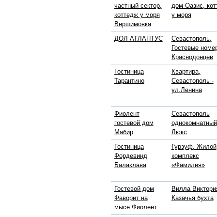
частный сектор,
дом Оазис, ко
коттедж у моря
у моря
Вершимовка
ДОЛ АТЛАНТУС
Севастополь,
Гостевые номе
Краснодонцев
Гостиница
Квартира,
Тарантино
Севастополь -
ул.Ленина
Фиолент
Севастополь
гостевой дом
однокомнатный
Мабир
Люкс
Гостиница
Гурзуф, Жилой
Фордевинд
комплекс
Балаклава
«Фамилия»
Гостевой дом
Вилла Виктори
Фаворит на
Казачья бухта
мысе Фиолент