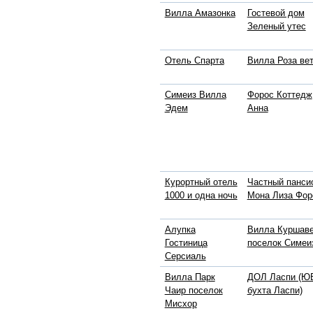
Вилла Амазонка
Гостевой дом
Зеленый утес
Отель Спарта
Вилла Роза ве
Симеиз Вилла
Форос Коттедж
Эдем
Анна
Курортный отель
Частный панси
1000 и одна ночь
Мона Лиза Фор
Алупка
Вилла Куршав
Гостиница
поселок Симеи
Серсиаль
Вилла Парк
ДОЛ Ласпи (ЮБ
Чаир поселок
бухта Ласпи)
Мисхор