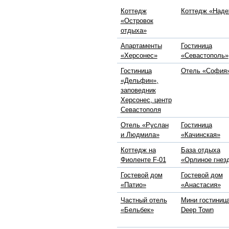
Коттедж
Коттедж «Над
«Островок
отдыха»
Апартаменты
Гостиница
«Херсонес»
«Севастополь»
Гостиница
Отель «София
«Дельфин»,
заповедник
Херсонес, центр
Севастополя
Отель «Руслан
Гостиница
и Людмила»
«Качинская»
Коттедж на
База отдыха
Фиоленте F-01
«Орлиное гнез
Гостевой дом
Гостевой дом
«Патио»
«Анастасия»
Частный отель
Мини гостиниц
«Бельбек»
Deep Town