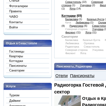
Статьи
Севастополь
(22)
Северная
сторона
(1)
Учкуевка
(2)
Фиол
Фотогалереи
(1)
Ялта
(14)
Правила
Коттеджи
(69)
ЧАВО
Балаклава
(1)
Казачья бухта
(
Контакты
Кача
Любимовка
(1)
Орлов
(8)
Радиогорка
(6)
Севастопо
Войти
Северная сторона
Учкуевка
(1
Фиолент
(11)
Ялта
(11)
Санатории
Балаклава
Казачья бухта
Отдых в Севастополе
Любимовка
Орловка
Радиогорка
Севастополь
Северная сторона
Учкуевка
Гостиницы
Фиолент
Ялта
Квартиры
Коттеджи
Пансионаты
Пансионаты, Радиогорка
Санатории
Отели
Пансионаты
Радиогорка Гостевой
Услуги
сектор
Туризм
Отдых в Кр
Дайвинг
Радиогорка
Автопрокат