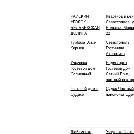
РАЙСКИЙ
Квартира в цен
УГОЛОК
Севастополя. у
БЕЛЬБЕКСКАЯ
Большая Морс
ДОЛИНА
22
Турбаза Эски-
Севастополь
Кермен
Гостиница
Атлантика
Учкуевка
Радиогорка
Гостевой дом
Гостевой дом
Солнечный
Летний Бриз,
частный сектор
Гостевой дом в
Судак Частный
Судаке
пансионат Эде
Любимовка,
Учкуевка Госте