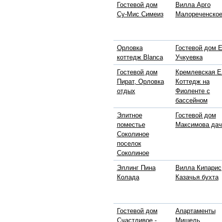
Гостевой дом
Вилла Арго
Су-Мис Симеиз
Малореченско
Орловка
Гостевой дом 
коттедж Blanca
Учкуевка
Гостевой дом
Кремлевская Е
Пират, Орловка
Коттедж на
отдых
Фиоленте с
бассейном
Элитное
Гостевой дом
поместье
Максимова дач
Соколиное
поселок
Соколиное
Эллинг Пина
Вилла Кипарис
Колада
Казачья бухта
Гостевой дом
Апартаменты
Счастливое -
Мишель,