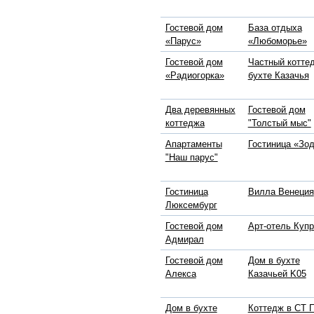
Гостевой дом
База отдыха
«Парус»
«Любоморье»
Гостевой дом
Частный котте
«Радиогорка»
бухте Казачья
Два деревянных
Гостевой дом
коттеджа
"Толстый мыс"
Апартаменты
Гостиница «Зо
"Наш парус"
Гостиница
Вилла Венеция
Люксембург
Гостевой дом
Арт-отель Куп
Адмирал
Гостевой дом
Дом в бухте
Алекса
Казачьей K05
Дом в бухте
Коттедж в СТ 