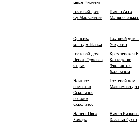
мысе Фиолент
Гостевой дом
Вилла Арго
Су-Мис Симеиз
Малореченско
Орловка
Гостевой дом 
коттедж Blanca
Учкуевка
Гостевой дом
Кремлевская Е
Пират, Орловка
Коттедж на
отдых
Фиоленте с
бассейном
Элитное
Гостевой дом
поместье
Максимова дач
Соколиное
поселок
Соколиное
Эллинг Пина
Вилла Кипарис
Колада
Казачья бухта