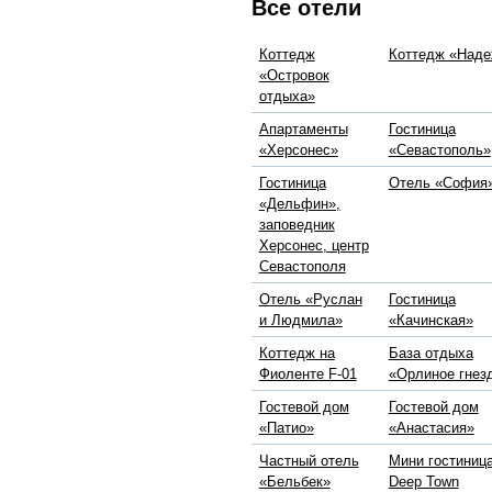
Все отели
Коттедж
Коттедж «Над
«Островок
отдыха»
Апартаменты
Гостиница
«Херсонес»
«Севастополь»
Гостиница
Отель «София
«Дельфин»,
заповедник
Херсонес, центр
Севастополя
Отель «Руслан
Гостиница
и Людмила»
«Качинская»
Коттедж на
База отдыха
Фиоленте F-01
«Орлиное гнез
Гостевой дом
Гостевой дом
«Патио»
«Анастасия»
Частный отель
Мини гостиниц
«Бельбек»
Deep Town