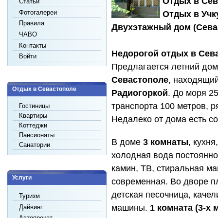
Отдых в Сев
Статьи
Фотогалереи
Отдых в Учк
Правила
Двухэтажный дом (Севаст
ЧАВО
Контакты
Недорогой отдых в Сев
Войти
Предлагается летний до
Севастополе
, находящи
Отдых в Севастополе
Радиогоркой
. До моря 2
транспорта 100 метров, р
Гостиницы
Квартиры
Недалеко от дома есть с
Коттеджи
Пансионаты
В доме
3 комнаты
, кухня
Санатории
холодная вода постоянно,
камин, ТВ, стиральная ма
Услуги
современная. Во дворе п
детская песочница, качел
Туризм
машины.
1 комната (3-х 
Дайвинг
Автопрокат