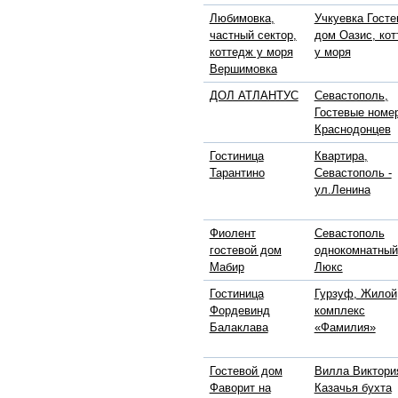
Любимовка,
Учкуевка Госте
частный сектор,
дом Оазис, ко
коттедж у моря
у моря
Вершимовка
ДОЛ АТЛАНТУС
Севастополь,
Гостевые номе
Краснодонцев
Гостиница
Квартира,
Тарантино
Севастополь -
ул.Ленина
Фиолент
Севастополь
гостевой дом
однокомнатный
Мабир
Люкс
Гостиница
Гурзуф, Жилой
Фордевинд
комплекс
Балаклава
«Фамилия»
Гостевой дом
Вилла Виктори
Фаворит на
Казачья бухта