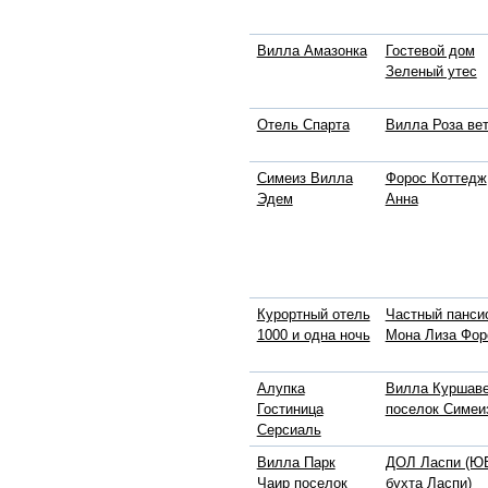
Вилла Амазонка
Гостевой дом
Зеленый утес
Отель Спарта
Вилла Роза ве
Симеиз Вилла
Форос Коттедж
Эдем
Анна
Курортный отель
Частный панси
1000 и одна ночь
Мона Лиза Фор
Алупка
Вилла Куршав
Гостиница
поселок Симеи
Серсиаль
Вилла Парк
ДОЛ Ласпи (ЮБ
Чаир поселок
бухта Ласпи)