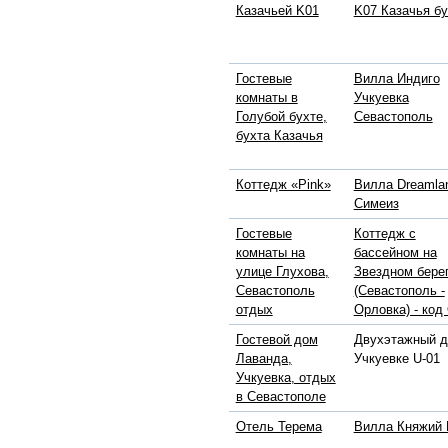
Казачьей K01
K07 Казачья бу
Гостевые
Вилла Индиго
комнаты в
Учкуевка
Голубой бухте,
Севастополь
бухта Казачья
Коттедж «Pink»
Вилла Dreamla
Симеиз
Гостевые
Коттедж с
комнаты на
бассейном на
улице Глухова,
Звездном бере
Севастополь
(Севастополь -
отдых
Орловка) - код
Гостевой дом
Двухэтажный д
Лаванда,
Учкуевке U-01
Учкуевка, отдых
в Севастополе
Отель Терема
Вилла Княжий 