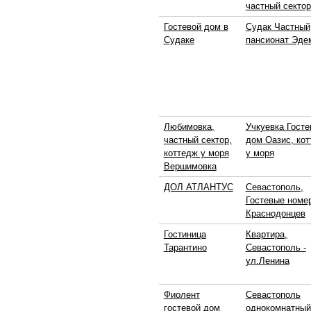
частный сектор
Гостевой дом в
Судак Частный
Судаке
пансионат Эде
Любимовка,
Учкуевка Госте
частный сектор,
дом Оазис, ко
коттедж у моря
у моря
Вершимовка
ДОЛ АТЛАНТУС
Севастополь,
Гостевые номе
Краснодонцев
Гостиница
Квартира,
Тарантино
Севастополь -
ул.Ленина
Фиолент
Севастополь
гостевой дом
однокомнатный