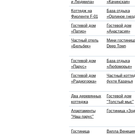
и Людмила»
«Качинская»
Коттедж на
База отдыха
Фиоленте F-01
«Орлиное гнез
Гостевой дом
Гостевой дом
«Патио»
«Анастасия»
Частный отель
Мини гостиниц
«Бельбек»
Deep Town
Гостевой дом
База отдыха
«Парус»
«Любоморье»
Гостевой дом
Частный котте
«Радиогорка»
бухте Казачья
Два деревянных
Гостевой дом
коттеджа
"Толстый мыс"
Апартаменты
Гостиница «Зо
"Наш парус"
Гостиница
Вилла Венеция