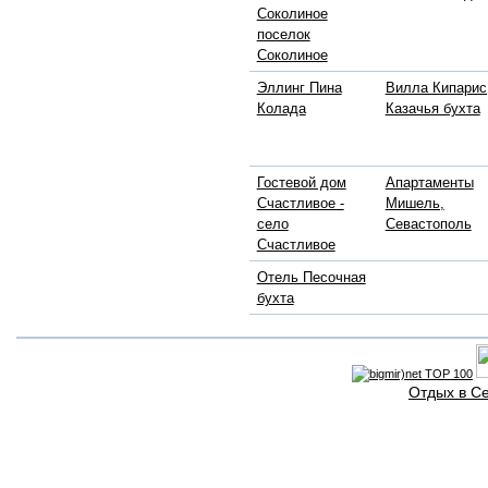
Соколиное
поселок
Соколиное
Эллинг Пина
Вилла Кипарис
Колада
Казачья бухта
Гостевой дом
Апартаменты
Счастливое -
Мишель,
село
Севастополь
Счастливое
Отель Песочная
бухта
Отдых в С