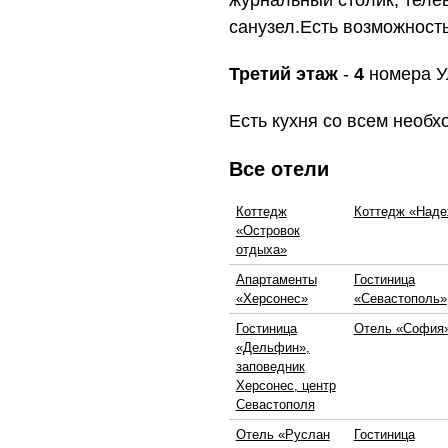
санузел.Есть возможност
Третий этаж
-
4
номера У
Есть кухня со всем необ
Все отели
Коттедж
Коттедж «Над
«Островок
отдыха»
Апартаменты
Гостиница
«Херсонес»
«Севастополь»
Гостиница
Отель «София
«Дельфин»,
заповедник
Херсонес, центр
Севастополя
Отель «Руслан
Гостиница