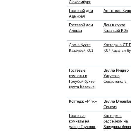
Люксембург
Гостевой дом
Арт-отель Куп
Адмирал
Гостевой дом
Дом в бухте
Алекса
Казачьей K05
Дом в бухте
Коттедж в СТ 
Казачьей K01
K07 Казачья бу
Гостевые
Вилла Индиго
комнаты в
Учкуевка
Голубой бухте,
Севастополь
бухта Казачья
Коттедж «Pink»
Вилла Dreamla
Симеиз
Гостевые
Коттедж с
комнаты на
бассейном на
улице Глухова,
Звездном бере