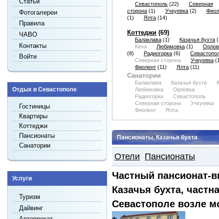
Статьи
Севастополь
(22)
Северная
сторона
(1)
Учкуевка
(2)
Фиол
Фотогалереи
(1)
Ялта
(14)
Правила
Коттеджи
(69)
ЧАВО
Балаклава
(1)
Казачья бухта
(
Контакты
Кача
Любимовка
(1)
Орлов
(8)
Радиогорка
(6)
Севастопо
Войти
Северная сторона
Учкуевка
(1
Фиолент
(11)
Ялта
(11)
Санатории
Балаклава
Казачья бухта
Отдых в Севастополе
Любимовка
Орловка
Радиогорка
Севастополь
Северная сторона
Учкуевка
Гостиницы
Фиолент
Ялта
Квартиры
Коттеджи
Пансионаты
Пансионаты, Казачья бухта
Санатории
Отели
Пансионаты
Частный пансионат-в
Услуги
Казачья бухта, частн
Туризм
Севастополе возле м
Дайвинг
Автопрокат