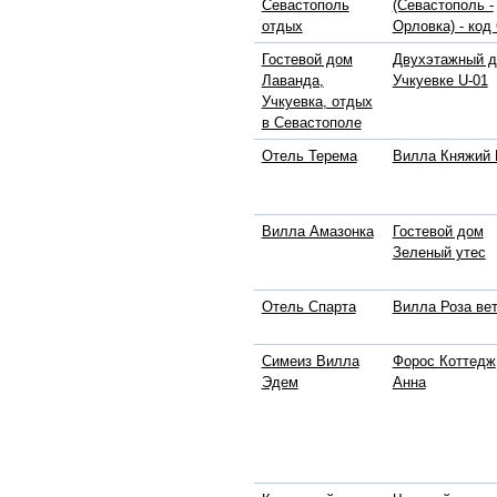
Севастополь
(Севастополь -
отдых
Орловка) - код
Гостевой дом
Двухэтажный д
Лаванда,
Учкуевке U-01
Учкуевка, отдых
в Севастополе
Отель Терема
Вилла Княжий 
Вилла Амазонка
Гостевой дом
Зеленый утес
Отель Спарта
Вилла Роза ве
Симеиз Вилла
Форос Коттедж
Эдем
Анна