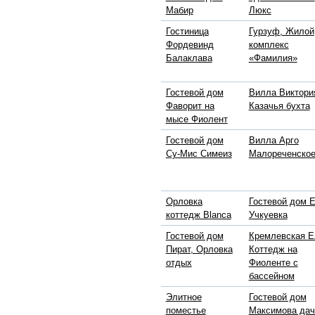
Мабир
Люкс
Гостиница
Гурзуф, Жилой
Фордевинд
комплекс
Балаклава
«Фамилия»
Гостевой дом
Вилла Виктори
Фаворит на
Казачья бухта
мысе Фиолент
Гостевой дом
Вилла Арго
Су-Мис Симеиз
Малореченско
Орловка
Гостевой дом 
коттедж Blanca
Учкуевка
Гостевой дом
Кремлевская Е
Пират, Орловка
Коттедж на
отдых
Фиоленте с
бассейном
Элитное
Гостевой дом
поместье
Максимова дач