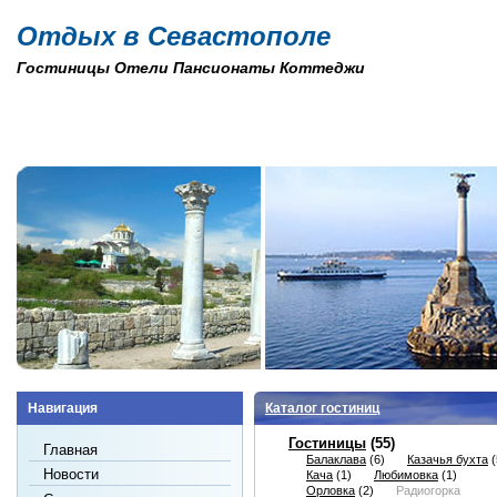
Отдых в Севастополе
Гостиницы Отели Пансионаты Коттеджи
Навигация
Каталог гостиниц
Гостиницы
(55)
Главная
Балаклава
(6)
Казачья бухта
(
Новости
Кача
(1)
Любимовка
(1)
Орловка
(2)
Радиогорка