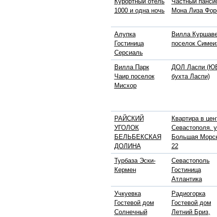
Курортный отель
Частный панси
1000 и одна ночь
Мона Лиза Фор
Алупка
Вилла Куршав
Гостиница
поселок Симеи
Серсиаль
Вилла Парк
ДОЛ Ласпи (ЮБ
Чаир поселок
бухта Ласпи)
Мисхор
РАЙСКИЙ
Квартира в цен
УГОЛОК
Севастополя. у
БЕЛЬБЕКСКАЯ
Большая Морс
ДОЛИНА
22
Турбаза Эски-
Севастополь
Кермен
Гостиница
Атлантика
Учкуевка
Радиогорка
Гостевой дом
Гостевой дом
Солнечный
Летний Бриз,