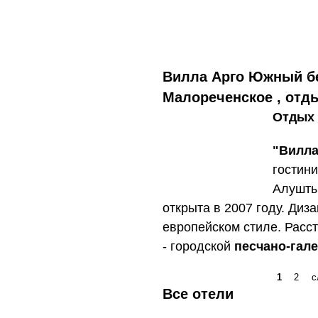
Вилла Арго Южный бе
Малореченское , отд
Отдых 
"Вилла
гостини
Алушты
открыта в 2007 году. Ди
европейском стиле. Расст
- городской
песчано-гал
1
2
с
Все отели