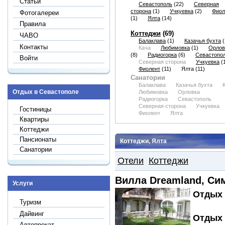
Статьи
Севастополь
(22)
Северная
сторона
(1)
Учкуевка
(2)
Фиол
Фотогалереи
(1)
Ялта
(14)
Правила
Коттеджи
(69)
ЧАВО
Балаклава
(1)
Казачья бухта
(
Контакты
Кача
Любимовка
(1)
Орлов
(8)
Радиогорка
(6)
Севастопо
Войти
Северная сторона
Учкуевка
(1
Фиолент
(11)
Ялта
(11)
Санатории
Балаклава
Казачья бухта
Отдых в Севастополе
Любимовка
Орловка
Радиогорка
Севастополь
Северная сторона
Учкуевка
Гостиницы
Фиолент
Ялта
Квартиры
Коттеджи
Пансионаты
Коттеджи, Ялта
Санатории
Отели
Коттеджи
Вилла Dreamland, Си
Услуги
Отдых 
Туризм
Дайвинг
Отдых 
Автопрокат