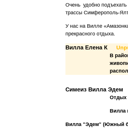
Очень удобно подъехать 
трассы Симферополь-Ялт
У нас на Вилле «Амазонка
прекрасного отдыха.
Вилла Елена К
Unp
В райо
живопи
распол
Симеиз Вилла Эдем
Отдых 
Вилла 
Вилла "Эдем" (Южный б