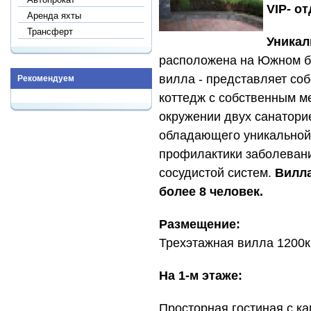
VIP- о
Аренда яхты
Трансферт
Уникал
расположена на Южном бе
вилла - представляет со
Рекомендуем
коттедж с собственным м
окружении двух санаторие
обладающего уникальной
профилактики заболевани
сосудистой систем.
Вилла
более 8 человек.
Размещение:
Трехэтажная вилла 1200к
На 1-м этаже:
Просторная гостиная с ка