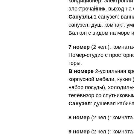
кондиционер, электроплит
электрочайник, выход на 
Санузлы
.1 санузел: ванн
санузел: душ, компакт, у
Балкон с видом на море 
7 номер
(2 чел.): комнат
Номер-студио с просторно
горы.
В номере
2-успальная кр
корпусной мебели, кухня 
набор посуды), холодиль
телевизор со спутниковы
Санузел
: душевая кабина
8 номер
(2 чел.): комната
9 номер
(2 чел.): комната