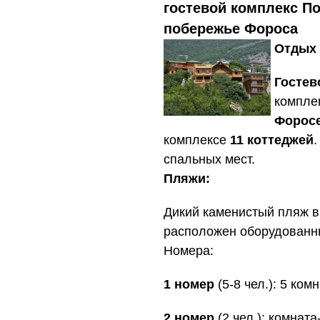
гостевой комплекс П
побережье Фороса
Отдых 
Гостев
комплек
Форос
комплексе
11 коттеджей
.
спальных мест.
Пляжи:
Дикий каменистый пляж в
расположен оборудованны
Номера:
1 номер
(5-8 чел.): 5 ком
2 номер
(2 чел.): комната