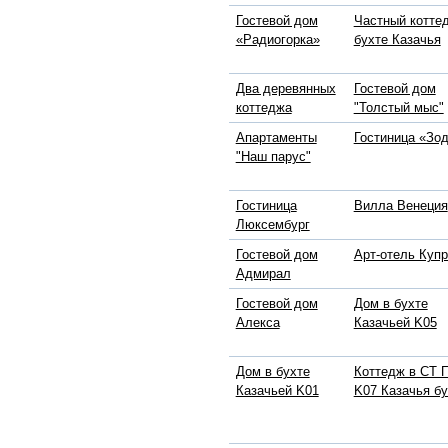
Гостевой дом
Частный котте
«Радиогорка»
бухте Казачья
Два деревянных
Гостевой дом
коттеджа
"Толстый мыс"
Апартаменты
Гостиница «Зо
"Наш парус"
Гостиница
Вилла Венеция
Люксембург
Гостевой дом
Арт-отель Куп
Адмирал
Гостевой дом
Дом в бухте
Алекса
Казачьей K05
Дом в бухте
Коттедж в СТ 
Казачьей K01
K07 Казачья бу