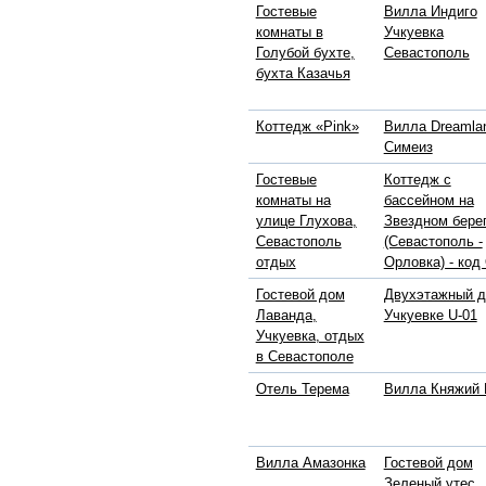
Гостевые
Вилла Индиго
комнаты в
Учкуевка
Голубой бухте,
Севастополь
бухта Казачья
Коттедж «Pink»
Вилла Dreamla
Симеиз
Гостевые
Коттедж с
комнаты на
бассейном на
улице Глухова,
Звездном бере
Севастополь
(Севастополь -
отдых
Орловка) - код
Гостевой дом
Двухэтажный д
Лаванда,
Учкуевке U-01
Учкуевка, отдых
в Севастополе
Отель Терема
Вилла Княжий 
Вилла Амазонка
Гостевой дом
Зеленый утес