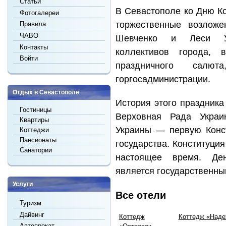
Статьи
В Севастополе ко Дню К
Фотогалереи
торжественные возложе
Правила
ЧАВО
Шевченко и Леси Ук
Контакты
коллективов города,
Войти
праздничного салют
горгосадминистрации.
Отдых в Севастополе
История этого праздника
Гостиницы
Верховная Рада Украи
Квартиры
Украины — первую Конст
Коттеджи
Пансионаты
государства. Конституция
Санатории
настоящее время. Де
является государственн
Услуги
Все отели
Туризм
Дайвинг
Коттедж
Коттедж «Над
Автопрокат