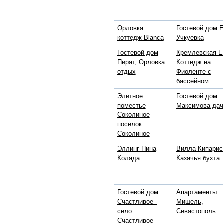
Орловка
Гостевой дом 
коттедж Blanca
Учкуевка
Гостевой дом
Кремлевская Е
Пират, Орловка
Коттедж на
отдых
Фиоленте с
бассейном
Элитное
Гостевой дом
поместье
Максимова дач
Соколиное
поселок
Соколиное
Эллинг Пина
Вилла Кипарис
Колада
Казачья бухта
Гостевой дом
Апартаменты
Счастливое -
Мишель,
село
Севастополь
Счастливое