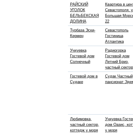
РАЙСКИЙ
Квартира в цен
УГОЛОК
Севастополя. у
БЕЛЬБЕКСКАЯ
Большая Морс
ДОЛИНА
22
Турбаза Эски-
Севастополь
Кермен
Гостиница
Атлантика
Учкуевка
Радиогорка
Гостевой дом
Гостевой дом
Солнечный
Летний Бриз,
частный сектор
Гостевой дом в
Судак Частный
Судаке
пансионат Эде
Любимовка,
Учкуевка Госте
частный сектор,
дом Оазис, ко
коттедж у моря
у моря