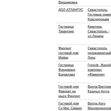
Вершимовка
ДОЛ АТЛАНТУС
Севастополь,
Гостевые номе
Краснодонцев
Гостиница
Квартира,
Тарантино
Севастополь -
ул.Ленина
Фиолент
Севастополь
гостевой дом
однокомнатный
Мабир
Люкс
Гостиница
Гурзуф, Жилой
Фордевинд
комплекс
Балаклава
«Фамилия»
Гостевой дом
Вилла Виктори
Фаворит на
Казачья бухта
мысе Фиолент
Гостевой дом
Вилла Арго
Су-Мис Симеиз
Малореченско