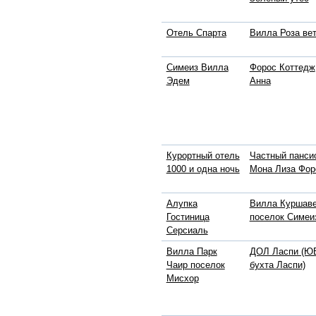
Отель Спарта
Вилла Роза ве
Симеиз Вилла
Форос Коттедж
Эдем
Анна
Курортный отель
Частный панси
1000 и одна ночь
Мона Лиза Фор
Алупка
Вилла Куршав
Гостиница
поселок Симеи
Серсиаль
Вилла Парк
ДОЛ Ласпи (ЮБ
Чаир поселок
бухта Ласпи)
Мисхор