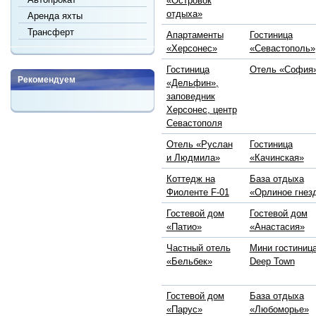
«Островок
отдыха»
Аренда яхты
Трансферт
Апартаменты
Гостиница
«Херсонес»
«Севастополь»
Гостиница
Отель «София
Рекомендуем
«Дельфин»,
заповедник
Херсонес, центр
Севастополя
Отель «Руслан
Гостиница
и Людмила»
«Качинская»
Коттедж на
База отдыха
Фиоленте F-01
«Орлиное гнез
Гостевой дом
Гостевой дом
«Патио»
«Анастасия»
Частный отель
Мини гостиниц
«Бельбек»
Deep Town
Гостевой дом
База отдыха
«Парус»
«Любоморье»