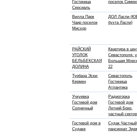
Гостиница
поселок Симеи
Серсиаль
Вилла Парк
ДОЛ Ласпи (ЮБ
Чаир поселок
бухта Ласпи)
Мисхор
РАЙСКИЙ
Квартира в цен
УГОЛОК
Севастополя. у
БЕЛЬБЕКСКАЯ
Большая Морс
ДОЛИНА
22
Турбаза Эски-
Севастополь
Кермен
Гостиница
Атлантика
Учкуевка
Радиогорка
Гостевой дом
Гостевой дом
Солнечный
Летний Бриз,
частный сектор
Гостевой дом в
Судак Частный
Судаке
пансионат Эде