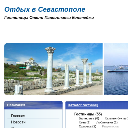
Отдых в Севастополе
Гостиницы Отели Пансионаты Коттеджи
Навигация
Каталог гостиниц
Гостиницы
(55)
Главная
Балаклава
(6)
Казачья бухта
(
Новости
Кача
(1)
Любимовка
(1)
Орловка
(2)
Радиогорка