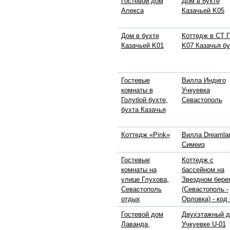
Гостевой дом
Дом в бухте
Алекса
Казачьей K05
Дом в бухте
Коттедж в СТ 
Казачьей K01
K07 Казачья бу
Гостевые
Вилла Индиго
комнаты в
Учкуевка
Голубой бухте,
Севастополь
бухта Казачья
Коттедж «Pink»
Вилла Dreamla
Симеиз
Гостевые
Коттедж с
комнаты на
бассейном на
улице Глухова,
Звездном бере
Севастополь
(Севастополь -
отдых
Орловка) - код
Гостевой дом
Двухэтажный д
Лаванда,
Учкуевке U-01