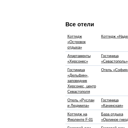
Все отели
Коттедж
Коттедж «Над
«Островок
отдыха»
Апартаменты
Гостиница
«Херсонес»
«Севастополь»
Гостиница
Отель «София
«Дельфин»,
заповедник
Херсонес, центр
Севастополя
Отель «Руслан
Гостиница
и Людмила»
«Качинская»
Коттедж на
База отдыха
Фиоленте F-01
«Орлиное гнез