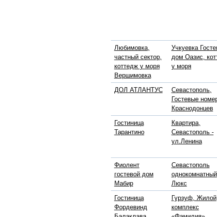
Любимовка,
Учкуевка Госте
частный сектор,
дом Оазис, ко
коттедж у моря
у моря
Вершимовка
ДОЛ АТЛАНТУС
Севастополь,
Гостевые номе
Краснодонцев
Гостиница
Квартира,
Тарантино
Севастополь -
ул.Ленина
Фиолент
Севастополь
гостевой дом
однокомнатный
Мабир
Люкс
Гостиница
Гурзуф, Жилой
Фордевинд
комплекс
Балаклава
«Фамилия»