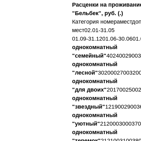
Расценки на проживание
"Бельбек", руб. (.)
Категория номераместдоп
мест02.01-31.05
01.09-31.1201.06-30.0601.
однокомнатный
"семейный"
40240029003
однокомнатный
"лесной"
3020002700320
однокомнатный
"для двоих"
2017002500
однокомнатный
"звездный"
12190029003
однокомнатный
"уютный"
2120003000370
однокомнатный
"теремок"
212100310038