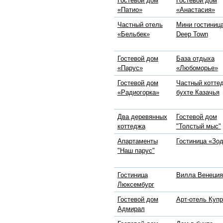
Гостевой дом
Гостевой дом
«Патио»
«Анастасия»
Частный отель
Мини гостиниц
«Бельбек»
Deep Town
Гостевой дом
База отдыха
«Парус»
«Любоморье»
Гостевой дом
Частный котте
«Радиогорка»
бухте Казачья
Два деревянных
Гостевой дом
коттеджа
"Толстый мыс"
Апартаменты
Гостиница «Зо
"Наш парус"
Гостиница
Вилла Венеция
Люксембург
Гостевой дом
Арт-отель Куп
Адмирал