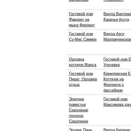
Гостевой дом
Вилла Виктори
Фаворит на
Казачья бухта
мысе Фиолент
Гостевой дом
Вилла Арго
Су-Мис Симеиз
Малореченско
Орловка
Гостевой дом 
коттедж Blanca
Учкуевка
Гостевой дом
Кремлевская Е
Пират, Орловка
Коттедж на
отдых
Фиоленте с
бассейном
Элитное
Гостевой дом
поместье
Максимова дач
Соколиное
поселок
Соколиное
Эллинг Пина
Вилла Кипарис