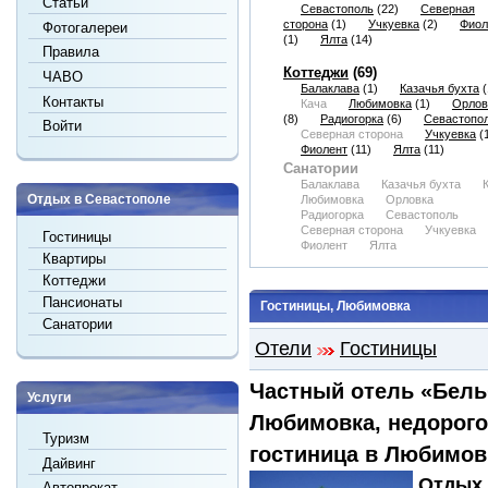
Статьи
Севастополь
(22)
Северная
сторона
(1)
Учкуевка
(2)
Фиол
Фотогалереи
(1)
Ялта
(14)
Правила
Коттеджи
(69)
ЧАВО
Балаклава
(1)
Казачья бухта
(
Контакты
Кача
Любимовка
(1)
Орлов
(8)
Радиогорка
(6)
Севастопо
Войти
Северная сторона
Учкуевка
(1
Фиолент
(11)
Ялта
(11)
Санатории
Балаклава
Казачья бухта
Отдых в Севастополе
Любимовка
Орловка
Радиогорка
Севастополь
Северная сторона
Учкуевка
Гостиницы
Фиолент
Ялта
Квартиры
Коттеджи
Пансионаты
Гостиницы, Любимовка
Санатории
Отели
Гостиницы
Частный отель «Бельб
Услуги
Любимовка, недорого
Туризм
гостиница в Любимов
Дайвинг
Отдых 
Автопрокат