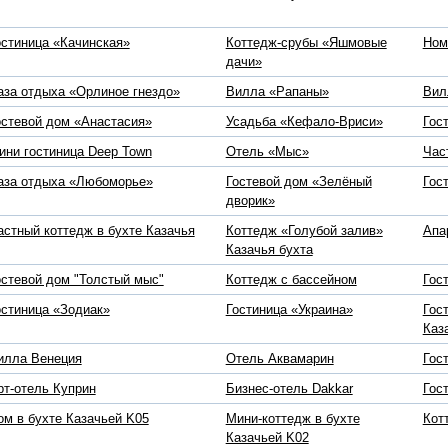
остиница «Качинская»
Коттедж-срубы «Яшмовые
Ном
дачи»
аза отдыха «Орлиное гнездо»
Вилла «Рапаны»
Вил
остевой дом «Анастасия»
Усадьба «Кефало-Вриси»
Гос
ини гостиница Deep Town
Отель «Мыс»
Час
аза отдыха «Любоморье»
Гостевой дом «Зелёный
Гос
дворик»
астный коттедж в бухте Казачья
Коттедж «Голубой залив»
Апа
Казачья бухта
остевой дом "Толстый мыс"
Коттедж с бассейном
Гос
остиница «Зодиак»
Гостиница «Украина»
Гос
Каз
илла Венеция
Отель Аквамарин
Гос
рт-отель Куприн
Бизнес-отель Dakkar
Гос
ом в бухте Казачьей K05
Мини-коттедж в бухте
Кот
Казачьей K02