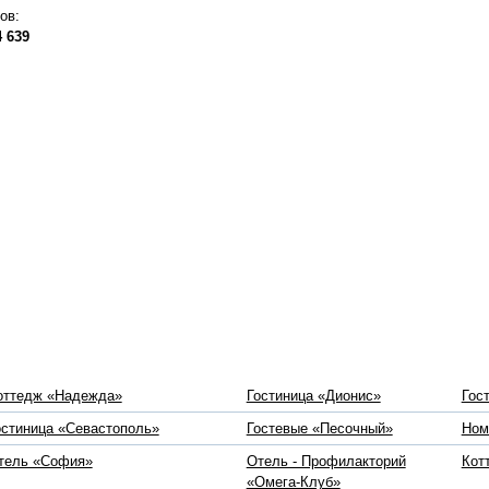
ов:
4 639
оттедж «Надежда»
Гостиница «Дионис»
Гос
остиница «Севастополь»
Гостевые «Песочный»
Ном
тель «София»
Отель - Профилакторий
Кот
«Омега-Клуб»