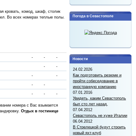
ая кровать, комод, шкаф, столик
Погода в Севастополе
зел. Во всех номерах теплые полы.
-
-
-
Новости
-
-
24.02.2026
Как подготовить резюме и
-
-
пройти собеседование в
-
-
иностранную компанию
07.01.2016
-
-
-
Увидеть, каким Севастополь
был сто лет назад,
овании номера с Вас взымается
07.04.2012
мандировку.
Отдых в гостинице
Севастополь не хуже Италии
06.04.2012
В Стрелецкой будут строить
новый яхт-клуб