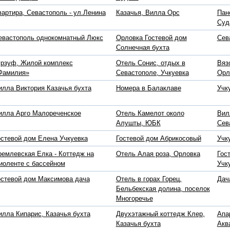
вартира, Севастополь - ул.Ленина
Казачья, Вилла Орс
Пан
Суд
евастополь однокомнатный Люкс
Орловка Гостевой дом
Сев
Солнечная бухта
урзуф, Жилой комплекс
Отель Сонис, отдых в
Вяз
Фамилия»
Севастополе, Учкуевка
Орл
илла Виктория Казачья бухта
Номера в Балаклаве
Учк
илла Арго Малореченское
Отель Камелот около
Вил
Алушты, ЮБК
Сев
остевой дом Елена Учкуевка
Гостевой дом Абрикосовый
Учк
ремлевская Елка - Коттедж на
Отель Алая роза, Орловка
Гос
иоленте с бассейном
Учк
остевой дом Максимова дача
Отель в горах Горец,
Дач
Бельбекская долина, поселок
Многоречье
илла Кипарис, Казачья бухта
Двухэтажный коттедж Клер,
Апа
Казачья бухта
Акв