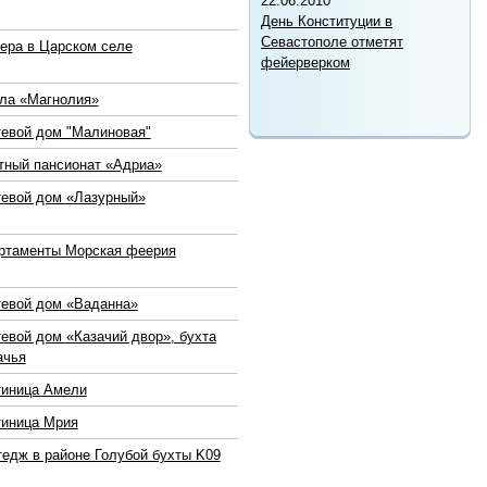
22.06.2010
День Конституции в
Севастополе отметят
ера в Царском селе
фейерверком
ла «Магнолия»
тевой дом "Малиновая"
тный пансионат «Адриа»
тевой дом «Лазурный»
ртаменты Морская феерия
тевой дом «Ваданна»
тевой дом «Казачий двор», бухта
ачья
тиница Амели
тиница Мрия
тедж в районе Голубой бухты K09