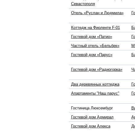
Севастополя
Отель «Руслан и Людмила»
Г
Коттедж на Фиоленте F-01
Б
Гостевой дом «Патио»
Г
Частный отель «Бельбек»
М
Гостевой дом «Парус»
Б
Гостевой дом «Радиогорка»
Ч
Два деревянных коттеджа
Г
Апартаменты "Наш парус"
Г
Гостиница Люксембург
В
Гостевой дом Адмирал
А
Гостевой дом Алекса
Д