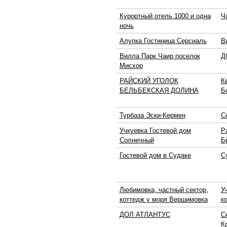
Курортный отель 1000 и одна
Ч
ночь
Алупка Гостиница Серсиаль
В
Вилла Парк Чаир поселок
Д
Мисхор
РАЙСКИЙ УГОЛОК
К
БЕЛЬБЕКСКАЯ ДОЛИНА
Б
Турбаза Эски-Кермен
С
Учкуевка Гостевой дом
Р
Солнечный
Б
Гостевой дом в Судаке
С
Любимовка, частный сектор,
У
коттедж у моря Вершимовка
к
ДОЛ АТЛАНТУС
С
К