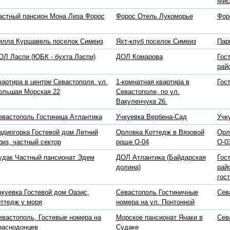
Мис
астный пансион Мона Лиза Форос
Форос Отель Лукоморье
Фор
илла Куршавель поселок Симеиз
Яхт-клуб поселок Симеиз
Пар
ОЛ Ласпи (ЮБК - бухта Ласпи)
ДОЛ Комарова
Гос
рай
вартира в центре Севастополя. ул.
1-комнатная квартира в
Гос
ольшая Морская 22
Севастополе, по ул.
Вакуленчука 26.
евастополь Гостиница Атлантика
Учкуевка Вербена-Сад
Учк
адиогорка Гостевой дом Летний
Орловка Коттедж в Вязовой
Орл
риз, частный сектор
роще O-04
О-0
удак Частный пансионат Эдем
ДОЛ Атлантика (Байдарская
Гос
долина)
рай
гос
чкуевка Гостевой дом Оазис,
Севастополь Гостиничные
Сев
оттедж у моря
номера на ул. Понтонной
евастополь, Гостевые номера на
Морское пансионат Янаки в
Сев
раснодонцев
Судаке