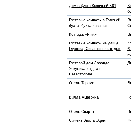
Дом в бухте Казачьей K01
К
б
Гостевые комнаты в Голубой
В
бухте, бухта Казачья
С
Коттедж «Pink»
В
Гостевые комнаты на улице
К
Глухова, Севастополь отдых
б
к
Гостевой дом Лаванда,
Д
Учкуевка, отдых в
Севастополе
Отель Терема
В
Вилла Амазонка
Г
Отель Спарта
В
Симеиз Вилла Эдем
Ф