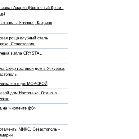
сионат Азария (Восточный Крым -
ак)
астополь, Казачья, Катрина
овая роща клубный отель
овка, Севастополь
уевка вилла CRYSTAL
ла Скиф гостевой дом в Учкуевке,
астополь
уевка коттедж МОРСКОЙ
тевой дом Настенька, Отдых в
уевке
а на Фиоленте ф04
ртаменты МИКС, Севастополь -
амарин