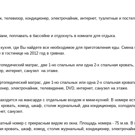
, телевизор, кондиционер, электрочайник, интернет, туалетные и посте
ани, поплавать в бассейне и отдохнуть в комнате для отдыха.
 кухня, где Вы найдете все необходимое для приготовления еды. Смена 
в гостинице на 2012 год в гривнах.
топедический матрас, две 1-но спальных или одна 2-х спальная кровать
р, интернет, санузел на этаже.
ортопедический матрас, две 1-но спальных или одна 2-х спальная кроват
нер, электрочайник, телевидение, DVD, интернет, санузел на этаже.
находится на мансарде с отдельным входом и мини-кухней. В номере есть
 кровать, комод, шкаф, столик журнальный, два кондиционера, холодиль
нет, санузел.
мнатный номер с прекрасным видом из окна. Площадь номера - 75 м.кв. В 
ая кровать, шкаф, комод, столик журнальный, кондиционер, электрочайни