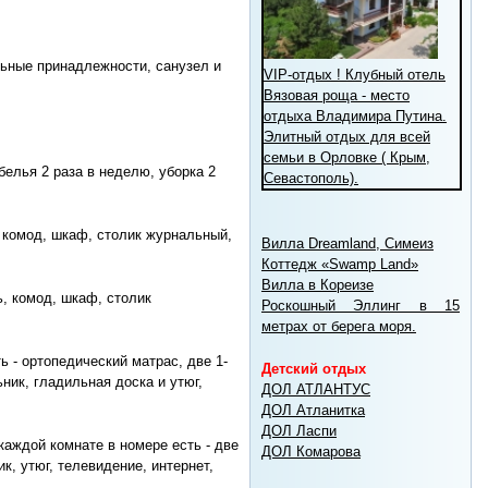
льные принадлежности, санузел и
VIP-отдых ! Клубный отель
Вязовая роща - место
отдыха Владимира Путина.
Элитный отдых для всей
семьи в Орловке ( Крым,
белья 2 раза в неделю, уборка 2
Севастополь).
, комод, шкаф, столик журнальный,
Вилла Dreamland, Симеиз
Коттедж «Swamp Land»
Вилла в Кореизе
ь, комод, шкаф, столик
Роскошный Эллинг в 15
метрах от берега моря.
 - ортопедический матрас, две 1-
Детский отдых
ник, гладильная доска и утюг,
ДОЛ АТЛАНТУС
ДОЛ Атланитка
ДОЛ Ласпи
каждой комнате в номере есть - две
ДОЛ Комарова
к, утюг, телевидение, интернет,