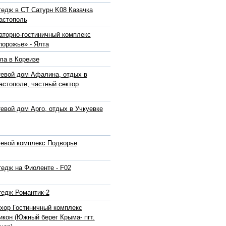
тедж в СТ Сатурн K08 Казачка
астополь
аторно-гостиничный комплекс
порожье» - Ялта
ла в Кореизе
тевой дом Афалина, отдых в
астополе, частный сектор
тевой дом Арго, отдых в Учкуевке
тевой комплекс Подворье
тедж на Фиоленте - F02
тедж Романтик-2
хор Гостиничный комплекс
икон (Южный берег Крыма- пгт.