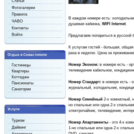
Статьи
Фотогалереи
Правила
В каждом номере есть: холодильник
ЧАВО
душевая кабинка,
WIFI Internet
.
Контакты
Войти
Предлагаем попариться в русской б
К услугам гостей - большая, общая
раза в неделю. Цена за проживание 
Отдых в Севастополе
Номер Эконом:
в номере есть - ор
Гостиницы
телевидение кабельное, кондиционе
Квартиры
Коттеджи
Номер Стандарт:
в номере есть - 
Пансионаты
журнальный, холодильник, кондицио
Санатории
Номер Семейный
2-х комнатный, 
но спальные или одна 2-х спальная
Услуги
электрочайник, телевидение, интер
Туризм
Номер Апартаменты
- это 4-х ко
Дайвинг
1-но спальные или одна 2-х спальн
DVD, санузел.
Автопрокат