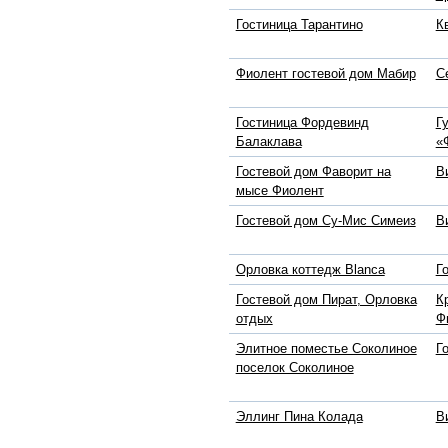
Гостиница Тарантино
К
Фиолент гостевой дом Мабир
С
Гостиница Фордевинд
Г
Балаклава
«
Гостевой дом Фаворит на
В
мысе Фиолент
Гостевой дом Су-Мис Симеиз
В
Орловка коттедж Blanca
Г
Гостевой дом Пират, Орловка
К
отдых
Ф
Элитное поместье Соколиное
Г
поселок Соколиное
Эллинг Пина Колада
В