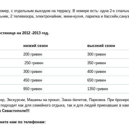
номер, с отдельным выходом на террасу. В номере есть- одна 2-х спальн
ник, 2 телевизора, электрочайник, мини-кухня, парилка и бассейн,сану
ице на 2012 -2013 год.
низкий сезон
высокий сезон
200 гривен
300 гривен
250 гривен
350 гривен
300 гривен
400 гривен
450 гривен
650 гривен
950 гривен
1350 гривен
ер, Экскурсии, Машины на прокат, Заказ билетов, Парковка. При бронир
 подходит как для семейного отдыха, так и для людей приехавших в ка
 Севастополе!!!
ните нам по телефонам: