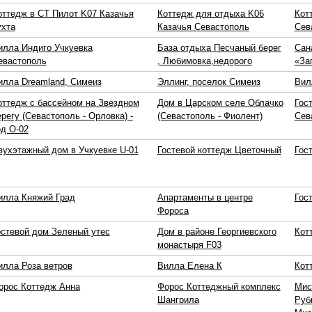
оттедж в СТ Пилот K07 Казачья
Коттедж для отдыха K06
Кот
ухта
Казачья Севастополь
Сев
илла Индиго Учкуевка
База отдыха Песчаный берег
Сан
евастополь
, Любимовка,недорого
«За
илла Dreamland, Симеиз
Эллинг, поселок Симеиз
Вил
оттедж с бассейном на Звездном
Дом в Царском селе Облачко
Гос
ерегу (Севастополь - Орловка) -
(Севастополь - Фиолент)
Сев
од O-02
вухэтажный дом в Учкуевке U-01
Гостевой коттедж Цветочный
Гос
илла Княжий Град
Апартаменты в центре
Гос
Фороса
остевой дом Зеленый утес
Дом в районе Георгиевского
Кот
монастыря F03
илла Роза ветров
Вилла Елена К
Кот
орос Коттедж Анна
Форос Коттеджный комплекс
Мис
Шангрила
Руб