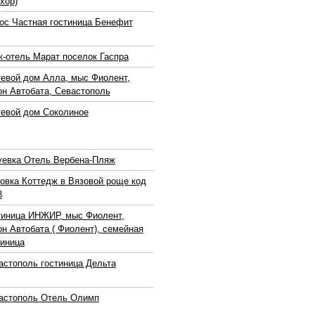
хор)
ос Частная гостиница Бенефит
к-отель Марат поселок Гаспра
тевой дом Алла, мыс Фиолент,
он Автобата, Севастополь
тевой дом Соколиное
уевка Отель Вербена-Пляж
овка Коттедж в Вязовой роще код
3
тиница ИНЖИР, мыс Фиолент,
он Автобата ( Фиолент), семейная
тиница
астополь гостиница Дельта
астополь Отель Олимп