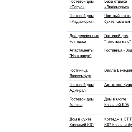
Гостевой дом
База отдыха
«Парус»
«Любоморье»
Гостевой дом
Частный котте
«Радиогорка»
бухте Казачья
Два деревянных
Гостевой дом
коттеджа
"Толстый мыс"
Апартаменты
Гостиница «Зо
"Наш парус"
Гостиница
Вилла Венеция
Люксембург
Гостевой дом
Арт-отель Куп
Адмирал
Гостевой дом
Дом в бухте
Алекса
Казачьей K05
Дом в бухте
Коттедж в СТ 
Казачьей K01
K07 Казачья бу