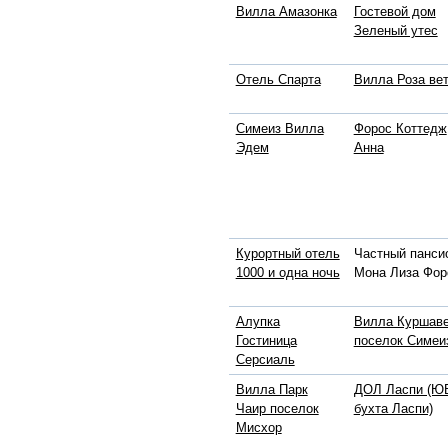
Вилла Амазонка
Гостевой дом
Зеленый утес
Отель Спарта
Вилла Роза ве
Симеиз Вилла
Форос Коттедж
Эдем
Анна
Курортный отель
Частный панси
1000 и одна ночь
Мона Лиза Фор
Алупка
Вилла Куршав
Гостиница
поселок Симеи
Серсиаль
Вилла Парк
ДОЛ Ласпи (ЮБ
Чаир поселок
бухта Ласпи)
Мисхор