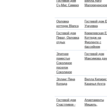
Гостевой дом
Вилла Арго
Су-Мис Симеиз
Малореченско
Орловка
Гостевой дом 
коттедж Blanca
Учкуевка
Гостевой дом
Кремлевская Е
Пират, Орловка
Коттедж на
отдых
Фиоленте с
бассейном
Элитное
Гостевой дом
поместье
Максимова дач
Соколиное
поселок
Соколиное
Эллинг Пина
Вилла Кипарис
Колада
Казачья бухта
Гостевой дом
Апартаменты
Счастливое -
Мишель,