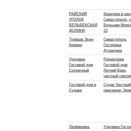
РАЙСКИЙ
Квартира в цен
УГОЛОК
Севастополя. у
БЕЛЬБЕКСКАЯ
Большая Морс
ДОЛИНА
22
Турбаза Эски-
Севастополь
Кермен
Гостиница
Атлантика
Учкуевка
Радиогорка
Гостевой дом
Гостевой дом
Солнечный
Летний Бриз,
частный сектор
Гостевой дом в
Судак Частный
Судаке
пансионат Эде
Любимовка,
Учкуевка Госте