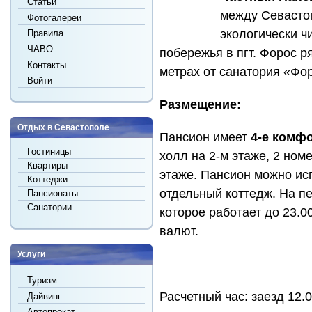
Статьи
между Севасто
Фотогалереи
экологически ч
Правила
ЧАВО
побережья в пгт. Форос р
Контакты
метрах от санатория «Фо
Войти
Размещение:
Отдых в Севастополе
Пансион имеет
4-е комф
Гостиницы
холл на 2-м этаже, 2 ном
Квартиры
этаже. Пансион можно ис
Коттеджи
отдельный коттедж. На пе
Пансионаты
Санатории
которое работает до 23.0
валют.
Услуги
Туризм
Расчетный час: заезд 12.0
Дайвинг
Автопрокат