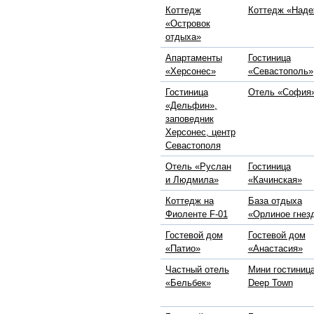
Коттедж
Коттедж «Над
«Островок
отдыха»
Апартаменты
Гостиница
«Херсонес»
«Севастополь»
Гостиница
Отель «София
«Дельфин»,
заповедник
Херсонес, центр
Севастополя
Отель «Руслан
Гостиница
и Людмила»
«Качинская»
Коттедж на
База отдыха
Фиоленте F-01
«Орлиное гнез
Гостевой дом
Гостевой дом
«Патио»
«Анастасия»
Частный отель
Мини гостиниц
«Бельбек»
Deep Town