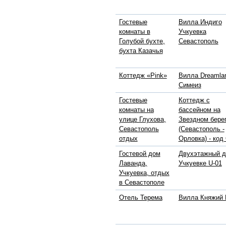
Гостевые
Вилла Индиго
комнаты в
Учкуевка
Голубой бухте,
Севастополь
бухта Казачья
Коттедж «Pink»
Вилла Dreamla
Симеиз
Гостевые
Коттедж с
комнаты на
бассейном на
улице Глухова,
Звездном бере
Севастополь
(Севастополь -
отдых
Орловка) - код
Гостевой дом
Двухэтажный д
Лаванда,
Учкуевке U-01
Учкуевка, отдых
в Севастополе
Отель Терема
Вилла Княжий 