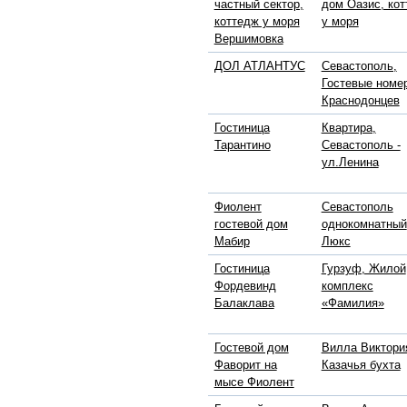
частный сектор,
дом Оазис, ко
коттедж у моря
у моря
Вершимовка
ДОЛ АТЛАНТУС
Севастополь,
Гостевые номе
Краснодонцев
Гостиница
Квартира,
Тарантино
Севастополь -
ул.Ленина
Фиолент
Севастополь
гостевой дом
однокомнатный
Мабир
Люкс
Гостиница
Гурзуф, Жилой
Фордевинд
комплекс
Балаклава
«Фамилия»
Гостевой дом
Вилла Виктори
Фаворит на
Казачья бухта
мысе Фиолент