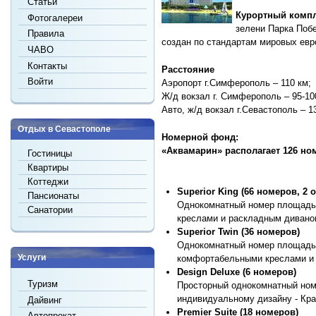
Статьи
Курортный компл
Фотогалереи
зелени Парка Поб
Правила
создан по стандартам мировых евр
ЧАВО
Контакты
Расстояние
Войти
Аэропорт г.Симферополь – 110 км;
Ж/д вокзал г. Симферополь – 95-10
Авто, ж/д вокзал г.Севастополь – 1
Отдых в Севастополе
Номерной фонд:
«Аквамарин» располагает 126 но
Гостиницы
Квартиры
Коттеджи
Superior King (66 номеров, 2
Пансионаты
Однокомнатный номер площадью
Санатории
креслами и раскладным диваном
Superior Twin (36 номеров)
Однокомнатный номер площадью 
Услуги
комфортабельными креслами и 
Design Deluxe (6 номеров)
Туризм
Просторный однокомнатный номе
индивидуальному дизайну - Кра
Дайвинг
Premier Suite (18 номеров)
Автопрокат