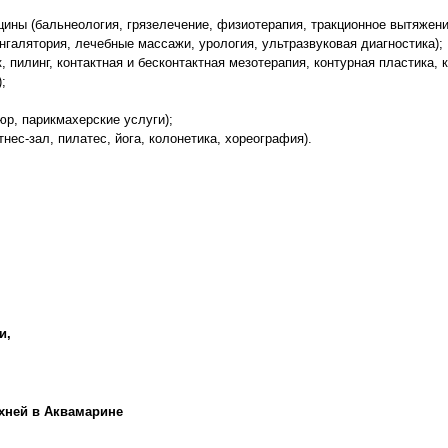
ины (бальнеология, грязелечение, физиотерапия, тракционное вытяжени
нгалятория, лечебные массажи, урология, ультразвуковая диагностика);
, пилинг, контактная и бесконтактная мезотерапия, контурная пластика,
;
юр, парикмахерские услуги);
нес-зал, пилатес, йога, колонетика, хореография).
и,
хней в Аквамарине