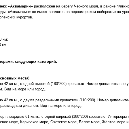
екс «Аквамарин»
расположен на берегу Чёрного моря, в районе пляжн
еды. «Аквамарин» не имеет аналогов на черноморском побережье по ур
опейских курортов.
0 км;
3 км.
мерами, следующих категорий:
 основных места)
 42 кв.м., с одной широкой (180*200) кроватью. Номер дополнительно
. Вид на море или город.
42 кв.м., с двумя раздельными кроватями (110*200). Номер дополните
раскладным диваном. Вид на море или город.
р площадью 61 кв.м., с одной широкой (180*200) кроватью. Интерьеры 
сное море, Карибское море, Охотское море, Белое море, Жёлтое море и