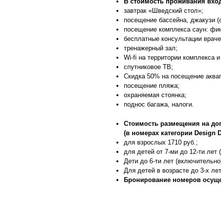
В стоимость проживания вход
завтрак «Шведский стол»;
посещение бассейна, джакузи (с
посещение комплекса саун: фин
бесплатные консультации враче
тренажерный зал;
Wi-fi на территории комплекса 
спутниковое ТВ;
Скидка 50% на посещение аква
посещение пляжа;
охраняемая стоянка;
поднос багажа, налоги.
Стоимость размещения на до
(в номерах категории Design 
для взрослых 1710 руб.;
для детей от 7-ми до 12-ти лет 
Дети до 6-ти лет (включительн
Для детей в возрасте до 3-х ле
Бронирование номеров
осуще