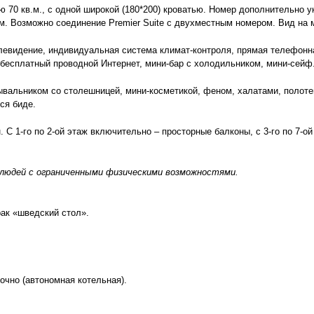
 70 кв.м., с одной широкой (180*200) кроватью. Номер дополнительно
. Возможно соединение Premier Suite с двухместным номером. Вид на м
левидение, индивидуальная система климат-контроля, прямая телефонна
бесплатный проводной Интернет, мини-бар с холодильником, мини-сейф
вальником со столешницей, мини-косметикой, феном, халатами, полоте
ся биде.
 С 1-го по 2-ой этаж включительно – просторные балконы, с 3-го по 7-о
 людей с ограниченными физическими возможностями.
ак «шведский стол».
очно (автономная котельная).