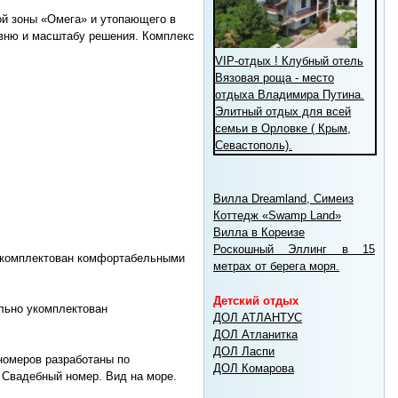
ой зоны «Омега» и утопающего в
овню и масштабу решения. Комплекс
VIP-отдых ! Клубный отель
Вязовая роща - место
отдыха Владимира Путина.
Элитный отдых для всей
семьи в Орловке ( Крым,
Севастополь).
Вилла Dreamland, Симеиз
Коттедж «Swamp Land»
Вилла в Кореизе
Роскошный Эллинг в 15
 укомплектован комфортабельными
метрах от берега моря.
Детский отдых
льно укомплектован
ДОЛ АТЛАНТУС
ДОЛ Атланитка
ДОЛ Ласпи
номеров разработаны по
ДОЛ Комарова
 Свадебный номер. Вид на море.