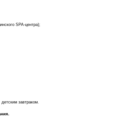
инского SPA-центра);
 детским завтраком.
ания.