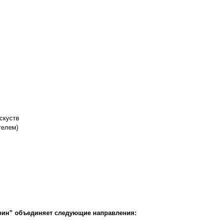
скуств
телем)
рин” объединяет следующие направления: