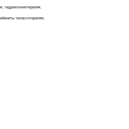
е, гидроколонотерапия,
 кабинеты талассотерапии,