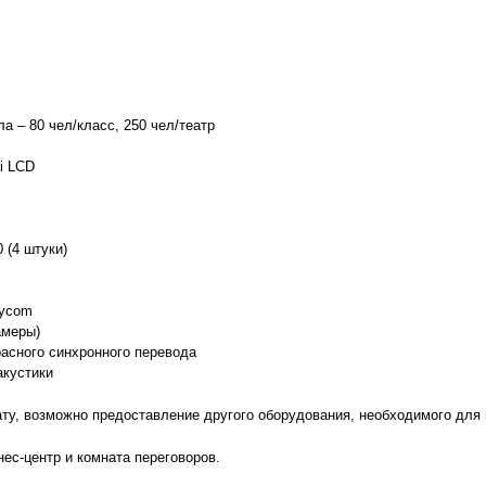
а – 80 чел/класс, 250 чел/театр
i LCD
 (4 штуки)
lycom
амеры)
асного синхронного перевода
акустики
ату, возможно предоставление другого оборудования, необходимого для
ес-центр и комната переговоров.