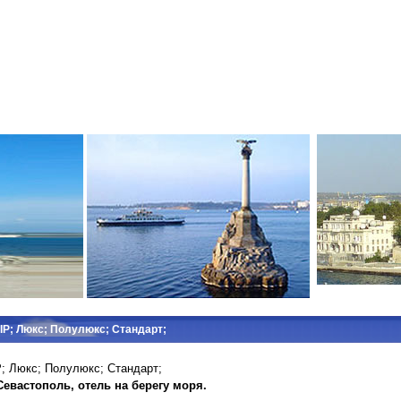
IP; Люкс; Полулюкс; Стандарт;
P;
Люкс;
Полулюкс;
Стандарт;
евастополь, отель на берегу моря.