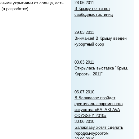
28.06.2011
жными укрытиями от солнца, есть
В Крыму почти нет
(в разработке).
свободных гостиниц
29.03.2011
Внимание! В Крыму введён
курортный сбор
03.03.2011
Открылась выставка "Крым.
Курорты. 2011"
06.07.2010
В Балаклаве пройдет
фестиваль современного
искусства «BALAKLAVA
ODYSSEY 2010»
30.06.2010
Балаклаву хотят сделать
городом-курортом