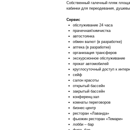
Cобственный галечный пляж площа
кабинки для переодевания, душевые
Сервис
обслуживание 24 часа
прачечная/химчистка
автостоянка
обмен валют (в разработке)
аптека (в разработке)
организация трансферов
экскурсионное обслуживание
прокат автомобилей
круглосуточный доступ к интер
сейф
салон красоты
открытый бассейн
закрытый бассейн
конференц-зал
комнаты переговоров
бизнес-центр
ресторан «Лаванда»
фьюжин ресторан «Темари»
лобби – бар
фито- бар