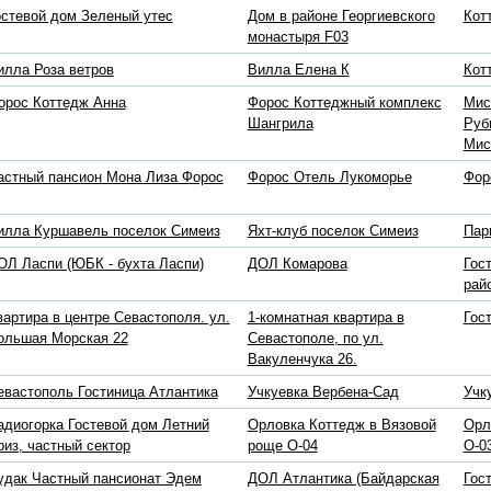
остевой дом Зеленый утес
Дом в районе Георгиевского
Кот
монастыря F03
илла Роза ветров
Вилла Елена К
Кот
орос Коттедж Анна
Форос Коттеджный комплекс
Мис
Шангрила
Руб
Мис
астный пансион Мона Лиза Форос
Форос Отель Лукоморье
Фор
илла Куршавель поселок Симеиз
Яхт-клуб поселок Симеиз
Пар
ОЛ Ласпи (ЮБК - бухта Ласпи)
ДОЛ Комарова
Гос
рай
вартира в центре Севастополя. ул.
1-комнатная квартира в
Гос
ольшая Морская 22
Севастополе, по ул.
Вакуленчука 26.
евастополь Гостиница Атлантика
Учкуевка Вербена-Сад
Учк
адиогорка Гостевой дом Летний
Орловка Коттедж в Вязовой
Орл
риз, частный сектор
роще O-04
О-0
удак Частный пансионат Эдем
ДОЛ Атлантика (Байдарская
Гос