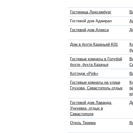
Гостиница Люксембург
В
Гостевой дом Адмирал
А
Гостевой дом Алекса
Д
Дом в бухте Казачьей K01
К
б
Гостевые комнаты в Голубой
В
бухте, бухта Казачья
С
Коттедж «Pink»
В
Гостевые комнаты на улице
К
Глухова, Севастополь отдых
б
к
Гостевой дом Лаванда,
Д
Учкуевка, отдых в
Севастополе
Отель Терема
В