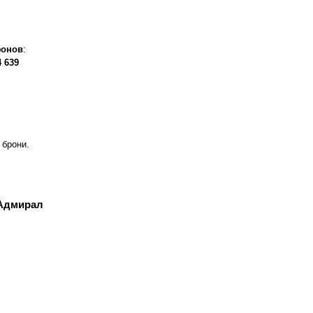
фонов
:
4 639
 брони.
 Адмирал