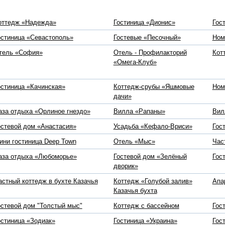
оттедж «Надежда»
Гостиница «Дионис»
Гос
остиница «Севастополь»
Гостевые «Песочный»
Ном
тель «София»
Отель - Профилакторий
Кот
«Омега-Клуб»
остиница «Качинская»
Коттедж-срубы «Яшмовые
Ном
дачи»
аза отдыха «Орлиное гнездо»
Вилла «Рапаны»
Вил
остевой дом «Анастасия»
Усадьба «Кефало-Вриси»
Гос
ини гостиница Deep Town
Отель «Мыс»
Час
аза отдыха «Любоморье»
Гостевой дом «Зелёный
Гос
дворик»
астный коттедж в бухте Казачья
Коттедж «Голубой залив»
Апа
Казачья бухта
остевой дом "Толстый мыс"
Коттедж с бассейном
Гос
остиница «Зодиак»
Гостиница «Украина»
Гос