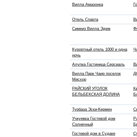
Вилла Амазонка
Г
Отель Спарта
В
Симеиз Вилла Эдем
Ф
Курортный отель 1000 и одна
Ч
ночь
Алупка Гостиница Серсиаль
В
Вилла Парк Чаир поселок
Д
Мисхор
РАЙСКИЙ УГОЛОК
К
БЕЛЬБЕКСКАЯ ДОЛИНА
Б
Турбаза Эски-Кермен
С
Учкуевка Гостевой дом
Р
Солнечный
Б
Гостевой дом в Судаке
С