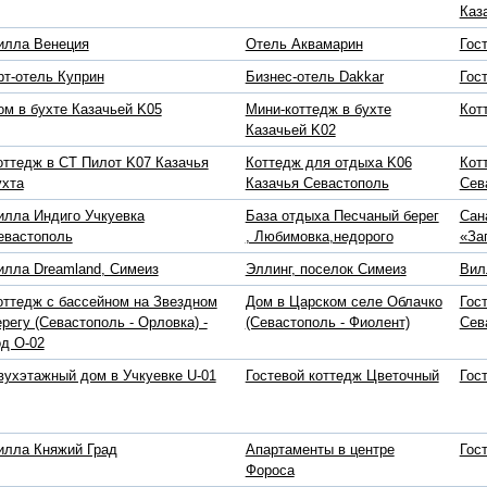
Каз
илла Венеция
Отель Аквамарин
Гос
рт-отель Куприн
Бизнес-отель Dakkar
Гос
ом в бухте Казачьей K05
Мини-коттедж в бухте
Кот
Казачьей K02
оттедж в СТ Пилот K07 Казачья
Коттедж для отдыха K06
Кот
ухта
Казачья Севастополь
Сев
илла Индиго Учкуевка
База отдыха Песчаный берег
Сан
евастополь
, Любимовка,недорого
«За
илла Dreamland, Симеиз
Эллинг, поселок Симеиз
Вил
оттедж с бассейном на Звездном
Дом в Царском селе Облачко
Гос
ерегу (Севастополь - Орловка) -
(Севастополь - Фиолент)
Сев
од O-02
вухэтажный дом в Учкуевке U-01
Гостевой коттедж Цветочный
Гос
илла Княжий Град
Апартаменты в центре
Гос
Фороса