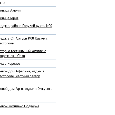
ачья
тиница Амели
тиница Мрия
тедж в районе Голубой бухты K09
тедж в СТ Сатурн K08 Казачка
астополь
аторно-гостиничный комплекс
порожье» - Ялта
ла в Кореизе
тевой дом Афалина, отдых в
астополе, частный сектор
тевой дом Арго, отдых в Учкуевке
тевой комплекс Подворье