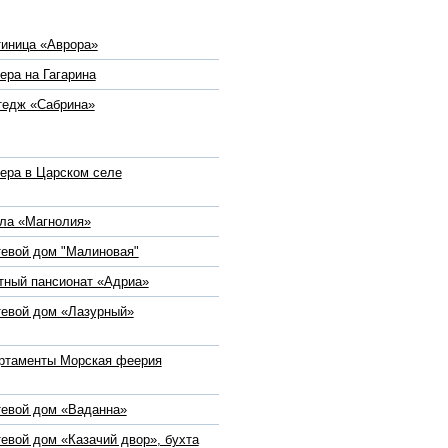
тиница «Аврора»
ера на Гагарина
тедж «Сабрина»
ера в Царском селе
ла «Магнолия»
тевой дом "Малиновая"
тный пансионат «Адриа»
тевой дом «Лазурный»
ртаменты Морская феерия
тевой дом «Ваданна»
тевой дом «Казачий двор», бухта