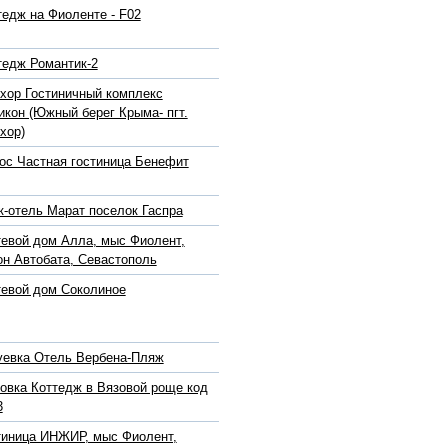
тедж на Фиоленте - F02
тедж Романтик-2
хор Гостиничный комплекс
икон (Южный берег Крыма- пгт.
хор)
ос Частная гостиница Бенефит
к-отель Марат поселок Гаспра
тевой дом Алла, мыс Фиолент,
он Автобата, Севастополь
тевой дом Соколиное
уевка Отель Вербена-Пляж
овка Коттедж в Вязовой роще код
3
тиница ИНЖИР, мыс Фиолент,