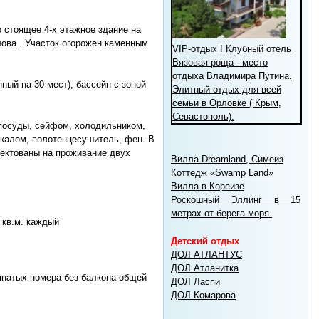
 стоящее 4-х этажное здание на
лова . Участок огорожен каменным
VIP-отдых ! Клубный отель
Вязовая роща - место
отдыха Владимира Путина.
ный на 30 мест), бассейн с зоной
Элитный отдых для всей
семьи в Орловке ( Крым,
Севастополь).
посуды, сейфом, холодильником,
ркалом, полотенцесушитель, фен. В
лектованы на проживание двух
Вилла Dreamland, Симеиз
Коттедж «Swamp Land»
Вилла в Кореизе
Роскошный Эллинг в 15
метрах от берега моря.
кв.м. каждый
Детский отдых
ДОЛ АТЛАНТУС
ДОЛ Атланитка
натых номера без балкона общей
ДОЛ Ласпи
ДОЛ Комарова