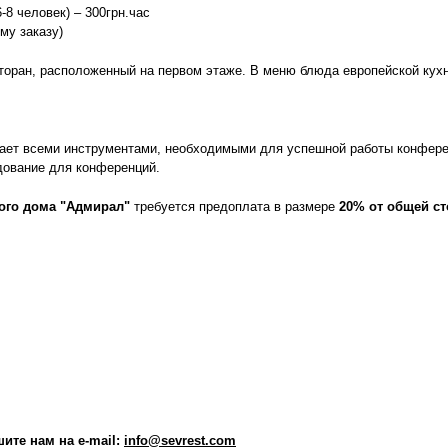
-8 человек) – 300грн.час
му заказу)
торан, расположенный на первом этаже. В меню блюда европейской кухн
ает всеми инструментами, необходимыми для успешной работы конферен
дование для конференций.
ого дома "Адмирал"
требуется предоплата в размере
20% от общей с
шите нам на
e-mail:
info@sevrest.com