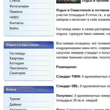
Статьи
Отдых в лучшем 
Фотогалереи
Отдых в Севастополе в гостево
Правила
участке площадью 8 сотых га., в ц
ЧАВО
забором и включает в себя охраня
Контакты
Войти
Гостиница имеет в своем распоряже
отдыха, турецкую баню хаммам, са
Все номера оснащены: ж/к телевиз
Отдых в Севастополе
кондиционерами зима-лето, соврем
санузлах номеров стандарт и полу
Гостиницы
человек банными халатами, полоте
Квартиры
Коттеджи
Размещение:
Пансионаты
Санатории
Стандарт TWIN:
4 однокомнатных н
Стандарт DBL:
8 однокомнатных но
Услуги
Полулюкс:
3 однокомнатных номер
Туризм
площадью 29 кв.м. каждый
Дайвинг
Люкс:
2 двухкомнатных номера об
Автопрокат