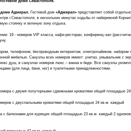
гостевом доме Севастополя.
м доме Адмирал.
Гостевой дом
«Адмирал»
представляет собой отдельно
ентре г.Севастополя, в нескольких минутах ходьбы от набережной Корни
емую стоянку и зеленую зону отдыха.
нии: 19 - номеров VIP класса, кафе-ресторан, конференц–зал (рассчитан
уну.
ором, телефоном, беспроводным интернетом, электрочайиком, набором 
енной мебелью. Санузлы всех номеров имеют: унитаз, умывальник с зе
люкс душ, в санузлах номеров люкс – ванна и биде. Все санузлы укомп
нцами (для лица, бани, ног) и туалетными принадлежностями.
омера с двумя полуторными сдвижными кроватями общей площадью 24 
меров с двуспальными кроватями общей площадью 24 кв.м. каждый
а с балконами для курящих общей площадью 23 кв.м. каждый 2 одноком
щей площадью 47 кв.м. каждый