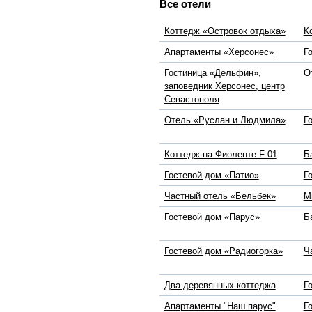
Все отели
Коттедж «Островок отдыха»
К
Апартаменты «Херсонес»
Г
Гостиница «Дельфин»,
О
заповедник Херсонес, центр
Севастополя
Отель «Руслан и Людмила»
Г
Коттедж на Фиоленте F-01
Б
Гостевой дом «Патио»
Г
Частный отель «Бельбек»
М
Гостевой дом «Парус»
Б
Гостевой дом «Радиогорка»
Ч
Два деревянных коттеджа
Г
Апартаменты "Наш парус"
Г