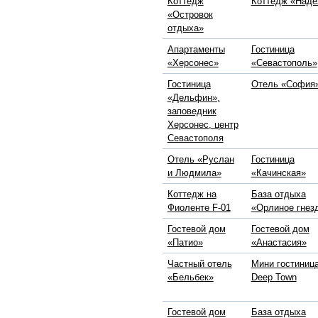
Коттедж
Коттедж «Над
«Островок
отдыха»
Апартаменты
Гостиница
«Херсонес»
«Севастополь»
Гостиница
Отель «София
«Дельфин»,
заповедник
Херсонес, центр
Севастополя
Отель «Руслан
Гостиница
и Людмила»
«Качинская»
Коттедж на
База отдыха
Фиоленте F-01
«Орлиное гнез
Гостевой дом
Гостевой дом
«Патио»
«Анастасия»
Частный отель
Мини гостиниц
«Бельбек»
Deep Town
Гостевой дом
База отдыха