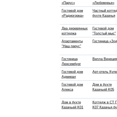
«Парус»
«Любоморье»
Гостевой дом
Частный котте
«Радиогорка»
бухте Казачья
Два деревянных
Гостевой дом
коттеджа
"Толстый мыс"
Апартаменты
Гостиница «Зо
"Наш парус"
Гостиница
Вилла Венеция
Люксембург
Гостевой дом
Арт-отель Куп
Адмирал
Гостевой дом
Дом в бухте
Алекса
Казачьей K05
Дом в бухте
Коттедж в СТ 
Казачьей K01
K07 Казачья бу