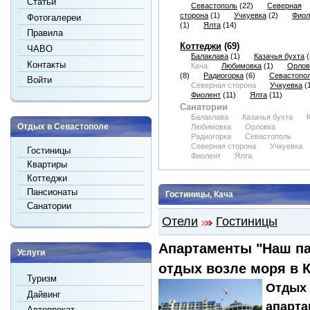
Статьи
Севастополь
(22)
Северная
сторона
(1)
Учкуевка
(2)
Фиол
Фотогалереи
(1)
Ялта
(14)
Правила
Коттеджи
(69)
ЧАВО
Балаклава
(1)
Казачья бухта
(
Контакты
Кача
Любимовка
(1)
Орлов
(8)
Радиогорка
(6)
Севастопо
Войти
Северная сторона
Учкуевка
(1
Фиолент
(11)
Ялта
(11)
Санатории
Балаклава
Казачья бухта
Отдых в Севастополе
Любимовка
Орловка
Радиогорка
Севастополь
Северная сторона
Учкуевка
Гостиницы
Фиолент
Ялта
Квартиры
Коттеджи
Пансионаты
Гостиницы, Кача
Санатории
Отели
Гостиницы
Апартаменты "Наш па
Услуги
отдых возле моря в 
Туризм
Отдых 
Дайвинг
апарта
Автопрокат