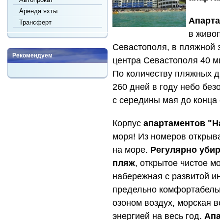
Аренда яхты
Апарта
Трансферт
в живо
Севастополя, в пляжной з
Рекомендуем
центра Севастополя 40 ми
По количеству пляжных дн
260 дней в году небо без
с середины мая до конца 
Корпус
апартаментов "Н
моря! Из номеров открыв
на море.
Регулярно уби
пляж
, открытое чистое м
набережная с развитой и
предельно комфортабель
озоном воздух, морская в
энергией на весь год.
Апа