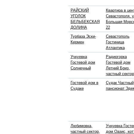
РАЙСКИЙ
Квартира в цен
УГОЛОК
Севастополя. у
БЕЛЬБЕКСКАЯ
Большая Морс
ДОЛИНА
22
Турбаза Эски-
Севастополь
Кермен
Гостиница
Атлантика
Учкуевка
Радиогорка
Гостевой дом
Гостевой дом
Солнечный
Летний Бриз,
частный сектор
Гостевой дом в
Судак Частный
Судаке
пансионат Эде
Любимовка,
Учкуевка Госте
частный сектор,
дом Оазис, ко