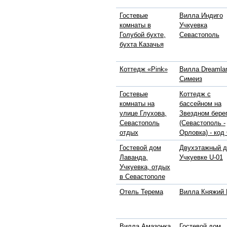
Гостевые
Вилла Индиго
комнаты в
Учкуевка
Голубой бухте,
Севастополь
бухта Казачья
Коттедж «Pink»
Вилла Dreamla
Симеиз
Гостевые
Коттедж с
комнаты на
бассейном на
улице Глухова,
Звездном бере
Севастополь
(Севастополь -
отдых
Орловка) - код
Гостевой дом
Двухэтажный д
Лаванда,
Учкуевке U-01
Учкуевка, отдых
в Севастополе
Отель Терема
Вилла Княжий 
Вилла Амазонка
Гостевой дом