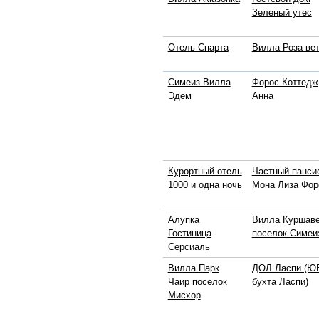
Зеленый утес
Отель Спарта
Вилла Роза ве
Симеиз Вилла
Форос Коттедж
Эдем
Анна
Курортный отель
Частный панси
1000 и одна ночь
Мона Лиза Фор
Алупка
Вилла Куршав
Гостиница
поселок Симеи
Серсиаль
Вилла Парк
ДОЛ Ласпи (ЮБ
Чаир поселок
бухта Ласпи)
Мисхор