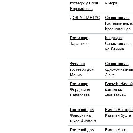
коттедж у моря
у моря
Вершимовка
ДОЛ АТЛАНТУС
Севастополь,
Гостевые номе
Краснодонцев
Гостиница
Квартира,
Тарантино
Севастополь -
ул.Ленина
Фиолент
Севастополь
гостевой дом
однокомнатный
Мабир
Люкс
Гостиница
Гурзуф, Жилой
Фордевинд
комплекс
Балаклава
«Фамилия»
Гостевой дом
Вилла Виктори
Фаворит на
Казачья бухта
мысе Фиолент
Гостевой дом
Вилла Арго