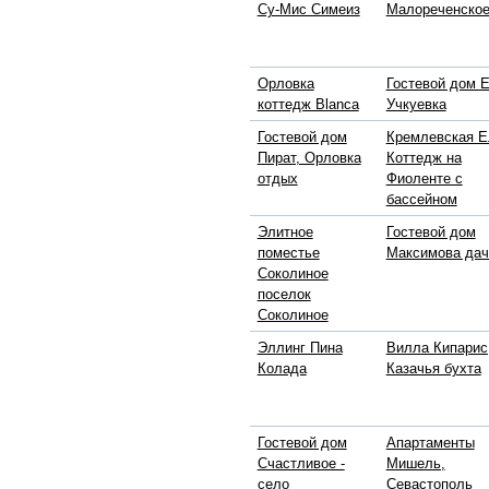
Су-Мис Симеиз
Малореченско
Орловка
Гостевой дом 
коттедж Blanca
Учкуевка
Гостевой дом
Кремлевская Е
Пират, Орловка
Коттедж на
отдых
Фиоленте с
бассейном
Элитное
Гостевой дом
поместье
Максимова дач
Соколиное
поселок
Соколиное
Эллинг Пина
Вилла Кипарис
Колада
Казачья бухта
Гостевой дом
Апартаменты
Счастливое -
Мишель,
село
Севастополь