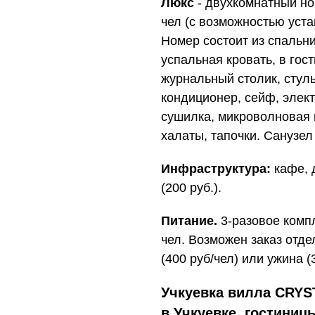
Люкс
- двухкомнатный но
чел (с возможностью уста
Номер состоит из спальни
успальная кровать, в гос
журнальный столик, стуль
кондиционер, сейф, элект
сушилка, микроволновая 
халаты, тапочки. Санузел
Инфраструктура:
кафе, 
(200 руб.).
Питание.
3-разовое компл
чел. Возможен заказ отде
(400 руб/чел) или ужина (
Учкуевка вилла CRYST
в Учкуевке, гостиниц