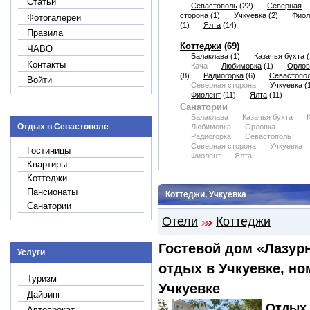
Статьи
Севастополь
(22)
Северная
сторона
(1)
Учкуевка
(2)
Фиол
Фотогалереи
(1)
Ялта
(14)
Правила
Коттеджи
(69)
ЧАВО
Балаклава
(1)
Казачья бухта
(
Контакты
Кача
Любимовка
(1)
Орлов
(8)
Радиогорка
(6)
Севастопо
Войти
Северная сторона
Учкуевка
(1
Фиолент
(11)
Ялта
(11)
Санатории
Балаклава
Казачья бухта
Отдых в Севастополе
Любимовка
Орловка
Радиогорка
Севастополь
Северная сторона
Учкуевка
Гостиницы
Фиолент
Ялта
Квартиры
Коттеджи
Пансионаты
Коттеджи, Учкуевка
Санатории
Отели
Коттеджи
Гостевой дом «Лазурн
Услуги
отдых в Учкуевке, но
Туризм
Учкуевке
Дайвинг
Отдых 
Автопрокат