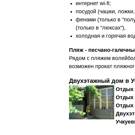
интернет wi-fi;
посудой (чашки, ложки,
фенами (только в "пол
(только в "люксах"),
холодная и горячая во
Пляж - песчано-галечный
Рядом с пляжем волейбол
возможен прокат пляжног
Двухэтажный дом в У
Отдых 
Отдых 
Отдых 
Двухэт
Учкуевк