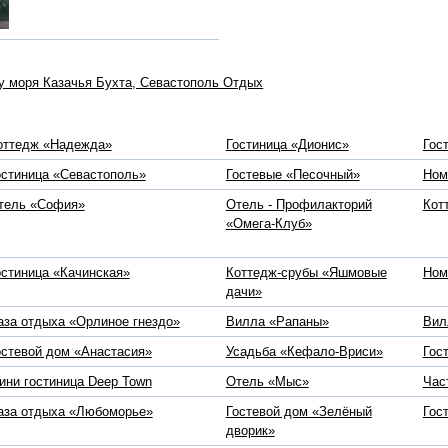
у моря Казачья Бухта, Севастополь Отдых
оттедж «Надежда»
Гостиница «Дионис»
Гос
остиница «Севастополь»
Гостевые «Песочный»
Ном
тель «София»
Отель - Профилакторий
Кот
«Омега-Клуб»
остиница «Качинская»
Коттедж-срубы «Яшмовые
Ном
дачи»
аза отдыха «Орлиное гнездо»
Вилла «Рапаны»
Вил
остевой дом «Анастасия»
Усадьба «Кефало-Вриси»
Гос
ини гостиница Deep Town
Отель «Мыс»
Час
аза отдыха «Любоморье»
Гостевой дом «Зелёный
Гос
дворик»