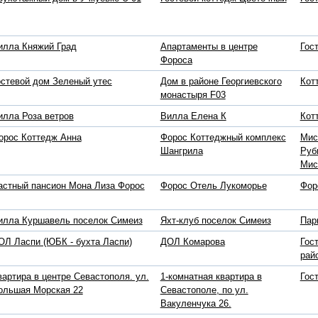
илла Княжий Град
Апартаменты в центре
Гос
Фороса
остевой дом Зеленый утес
Дом в районе Георгиевского
Кот
монастыря F03
илла Роза ветров
Вилла Елена К
Кот
орос Коттедж Анна
Форос Коттеджный комплекс
Мис
Шангрила
Руб
Мис
астный пансион Мона Лиза Форос
Форос Отель Лукоморье
Фор
илла Куршавель поселок Симеиз
Яхт-клуб поселок Симеиз
Пар
ОЛ Ласпи (ЮБК - бухта Ласпи)
ДОЛ Комарова
Гос
рай
вартира в центре Севастополя. ул.
1-комнатная квартира в
Гос
ольшая Морская 22
Севастополе, по ул.
Вакуленчука 26.