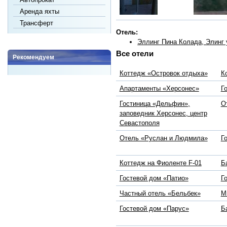
Аренда яхты
Трансферт
Отель:
Эллинг Пина Колада, Элинг 
Все отели
Рекомендуем
Коттедж «Островок отдыха»
К
Апартаменты «Херсонес»
Г
Гостиница «Дельфин»,
О
заповедник Херсонес, центр
Севастополя
Отель «Руслан и Людмила»
Г
Коттедж на Фиоленте F-01
Б
Гостевой дом «Патио»
Г
Частный отель «Бельбек»
М
Гостевой дом «Парус»
Б