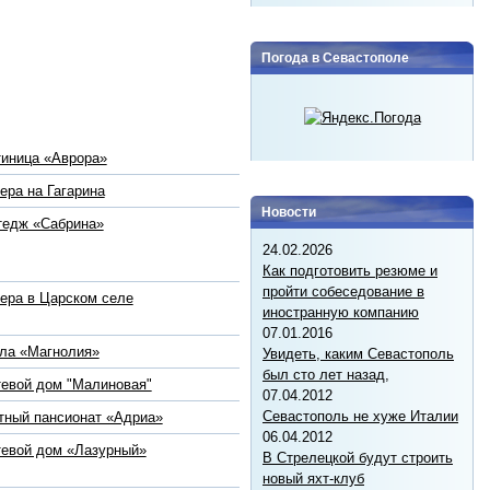
Погода в Севастополе
тиница «Аврора»
ера на Гагарина
Новости
тедж «Сабрина»
24.02.2026
Как подготовить резюме и
пройти собеседование в
ера в Царском селе
иностранную компанию
07.01.2016
ла «Магнолия»
Увидеть, каким Севастополь
был сто лет назад,
тевой дом "Малиновая"
07.04.2012
Севастополь не хуже Италии
тный пансионат «Адриа»
06.04.2012
тевой дом «Лазурный»
В Стрелецкой будут строить
новый яхт-клуб