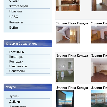
Статьи
Фотогалереи
Правила
ЧАВО
Контакты
Эллинг Пина Колада
Эллинг Пи
Войти
Отдых в Севастополе
Гостиницы
Эллинг Пина Колада
Эллинг Пи
Квартиры
Коттеджи
Пансионаты
Санатории
Услуги
Эллинг Пина Колада
Эллинг Пи
Туризм
Дайвинг
Автопрокат