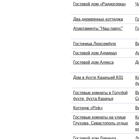
Гостевой дом «Радиогорка»
Ч
Два деревянных коттеджа
Г
Апартаменты "Наш парус"
Г
Гостиница Люксембург
В
Гостевой дом Адмирал
А
Гостевой дом Алекса
Д
Дом в бухте Казачьей K01
К
б
Гостевые комнаты в Голубой
В
бухте, бухта Казачья
С
Коттедж «Pink»
В
Гостевые комнаты на улице
К
Глухова, Севастополь отдых
б
к
Гостевой дом Лаванда,
Д