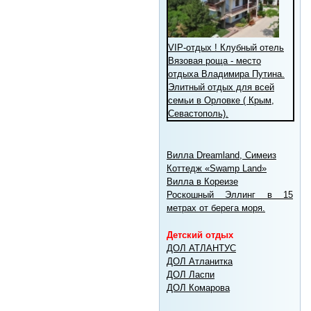
VIP-отдых ! Клубный отель
Вязовая роща - место
отдыха Владимира Путина.
Элитный отдых для всей
семьи в Орловке ( Крым,
Севастополь).
Вилла Dreamland, Симеиз
Коттедж «Swamp Land»
Вилла в Кореизе
Роскошный Эллинг в 15
метрах от берега моря.
Детский отдых
ДОЛ АТЛАНТУС
ДОЛ Атланитка
ДОЛ Ласпи
ДОЛ Комарова