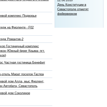
22.06.2010
День Конституции в
Севастополе отметят
фейерверком
тевой комплекс Подворье
тедж на Фиоленте - F02
тедж Романтик-2
хор Гостиничный комплекс
икон (Южный берег Крыма- пгт.
хор)
ос Частная гостиница Бенефит
к-отель Марат поселок Гаспра
тевой дом Алла, мыс Фиолент,
он Автобата, Севастополь
тевой дом Соколиное