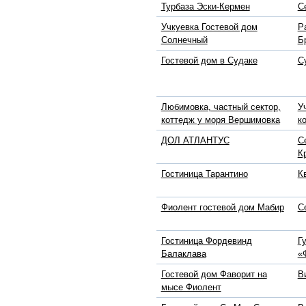
Турбаза Эски-Кермен
С
Учкуевка Гостевой дом
Р
Солнечный
Б
Гостевой дом в Судаке
С
Любимовка, частный сектор,
У
коттедж у моря Вершимовка
к
ДОЛ АТЛАНТУС
С
К
Гостиница Тарантино
К
Фиолент гостевой дом Мабир
С
Гостиница Фордевинд
Г
Балаклава
«
Гостевой дом Фаворит на
В
мысе Фиолент