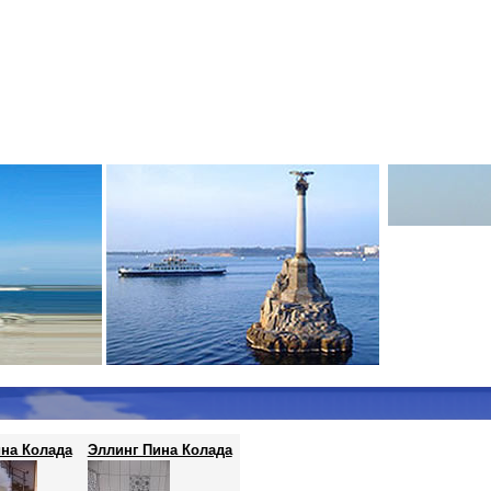
на Колада
Эллинг Пина Колада