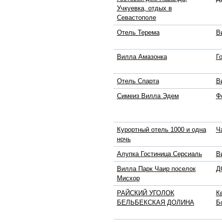
Учкуевка, отдых в
Севастополе
Отель Терема
В
Вилла Амазонка
Г
Отель Спарта
В
Симеиз Вилла Эдем
Ф
Курортный отель 1000 и одна
Ч
ночь
Алупка Гостиница Серсиаль
В
Вилла Парк Чаир поселок
Д
Мисхор
РАЙСКИЙ УГОЛОК
К
БЕЛЬБЕКСКАЯ ДОЛИНА
Б