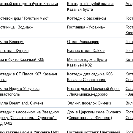
астный коттедж в бухте Казачья
Коттедж «Голубой залив»
Апа
Казачья бухта
остевой дом "Толстый мыс"
Коттедж с бассейном
Гос
остиница «Зодиак»
Гостиница «Украина»
Гос
Каз
илла Венеция
Отель Аквамарин
Гос
рт-отель Куприн
Бизнес-отель Dakkar
Гос
ом в бухте Казачьей K05
Мини-коттедж в бухте
Кот
Казачьей K02
оттедж в СТ Пилот K07 Казачья
Коттедж для отдыха K06
Кот
ухта
Казачья Севастополь
Сев
илла Индиго Учкуевка
База отдыха Песчаный берег
Сан
евастополь
, Любимовка,недорого
«За
илла Dreamland, Симеиз
Эллинг, поселок Симеиз
Вил
оттедж с бассейном на Звездном
Дом в Царском селе Облачко
Гос
ерегу (Севастополь - Орловка) -
(Севастополь - Фиолент)
Сев
од O-02
вухэтажный дом в Учкуевке U-01
Гостевой коттедж Цветочный
Гос