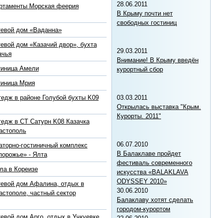
28.06.2011
ртаменты Морская феерия
В Крыму почти нет
свободных гостиниц
тевой дом «Ваданна»
тевой дом «Казачий двор», бухта
29.03.2011
ачья
Внимание! В Крыму введён
тиница Амели
курортный сбор
тиница Мрия
03.03.2011
тедж в районе Голубой бухты K09
Открылась выставка "Крым.
Курорты. 2011"
тедж в СТ Сатурн K08 Казачка
астополь
06.07.2010
аторно-гостиничный комплекс
В Балаклаве пройдет
порожье» - Ялта
фестиваль современного
ла в Кореизе
искусства «BALAKLAVA
ODYSSEY 2010»
тевой дом Афалина, отдых в
30.06.2010
астополе, частный сектор
Балаклаву хотят сделать
городом-курортом
тевой дом Арго, отдых в Учкуевке