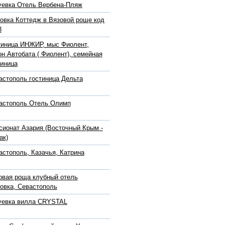
уевка Отель Вербена-Пляж
овка Коттедж в Вязовой роще код
3
тиница ИНЖИР, мыс Фиолент,
он Автобата ( Фиолент), семейная
тиница
астополь гостиница Дельта
астополь Отель Олимп
сионат Азария (Восточный Крым -
ак)
астополь, Казачья, Катрина
овая роща клубный отель
овка, Севастополь
уевка вилла CRYSTAL