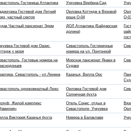
евастополь Гостиница Атлантика
Учкуевка Вербена-Сад
Учк
адиогорка Гостевой дом Летний
Орловка Коттедж в Вязовой
Орл
риз, частный сектор
роще O-04
О-0
удак Частный пансионат Эдем
ДОЛ Атлантика (Байдарская
Гос
долина)
рай
гос
чкуевка Гостевой дом Оазис,
Севастополь Гостиничные
Сев
оттедж у моря
номера на ул. Понтонной
евастополь, Гостевые номера на
Морское пансионат Янаки в
Сев
раснодонцев
Судаке
вартира, Севастополь - ул.Ленина
Казачья, Вилла Орс
Пан
Суд
евастополь однокомнатный Люкс
Орловка Гостевой дом
Сев
Солнечная бухта
урзуф, Жилой комплекс
Отель Сонис, отдых в
Вяз
Фамилия»
Севастополе, Учкуевка
Орл
илла Виктория Казачья бухта
Номера в Балаклаве
Учк