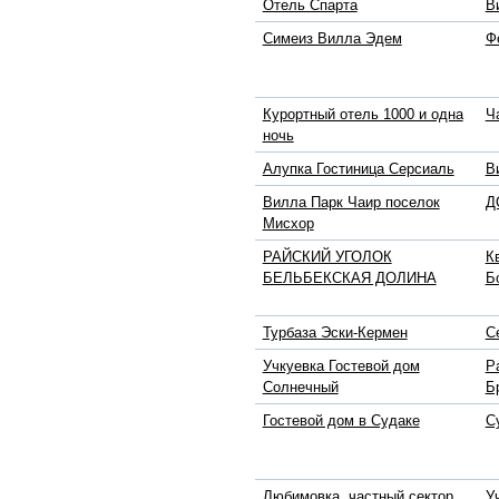
Отель Спарта
В
Симеиз Вилла Эдем
Ф
Курортный отель 1000 и одна
Ч
ночь
Алупка Гостиница Серсиаль
В
Вилла Парк Чаир поселок
Д
Мисхор
РАЙСКИЙ УГОЛОК
К
БЕЛЬБЕКСКАЯ ДОЛИНА
Б
Турбаза Эски-Кермен
С
Учкуевка Гостевой дом
Р
Солнечный
Б
Гостевой дом в Судаке
С
Любимовка, частный сектор,
У