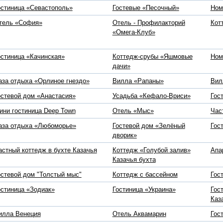
остиница «Севастополь»
Гостевые «Песочный»
Ном
тель «София»
Отель - Профилакторий
Кот
«Омега-Клуб»
остиница «Качинская»
Коттедж-срубы «Яшмовые
Ном
дачи»
аза отдыха «Орлиное гнездо»
Вилла «Рапаны»
Вил
остевой дом «Анастасия»
Усадьба «Кефало-Вриси»
Гос
ини гостиница Deep Town
Отель «Мыс»
Час
аза отдыха «Любоморье»
Гостевой дом «Зелёный
Гос
дворик»
астный коттедж в бухте Казачья
Коттедж «Голубой залив»
Апа
Казачья бухта
остевой дом "Толстый мыс"
Коттедж с бассейном
Гос
остиница «Зодиак»
Гостиница «Украина»
Гос
Каз
илла Венеция
Отель Аквамарин
Гос