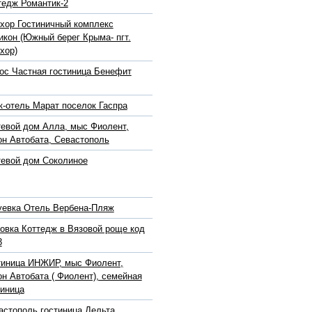
тедж Романтик-2
хор Гостиничный комплекс
икон (Южный берег Крыма- пгт.
хор)
ос Частная гостиница Бенефит
к-отель Марат поселок Гаспра
тевой дом Алла, мыс Фиолент,
он Автобата, Севастополь
тевой дом Соколиное
уевка Отель Вербена-Пляж
овка Коттедж в Вязовой роще код
3
тиница ИНЖИР, мыс Фиолент,
он Автобата ( Фиолент), семейная
тиница
астополь гостиница Дельта