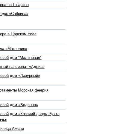
ера на Гагарина
тедж «Сабрина»
ера в Царском селе
ла «Магнолия»
тевой дом "Малиновая"
тный пансионат «Адриа»
тевой дом «Лазурный»
ртаменты Морская феерия
тевой дом «Ваданна»
тевой дом «Казачий двор», бухта
ачья
тиница Амели