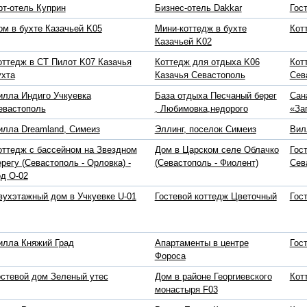
рт-отель Куприн
Бизнес-отель Dakkar
Гос
ом в бухте Казачьей K05
Мини-коттедж в бухте
Кот
Казачьей K02
оттедж в СТ Пилот K07 Казачья
Коттедж для отдыха K06
Кот
ухта
Казачья Севастополь
Сев
илла Индиго Учкуевка
База отдыха Песчаный берег
Сан
евастополь
, Любимовка,недорого
«За
илла Dreamland, Симеиз
Эллинг, поселок Симеиз
Вил
оттедж с бассейном на Звездном
Дом в Царском селе Облачко
Гос
ерегу (Севастополь - Орловка) -
(Севастополь - Фиолент)
Сев
од O-02
вухэтажный дом в Учкуевке U-01
Гостевой коттедж Цветочный
Гос
илла Княжий Град
Апартаменты в центре
Гос
Фороса
остевой дом Зеленый утес
Дом в районе Георгиевского
Кот
монастыря F03