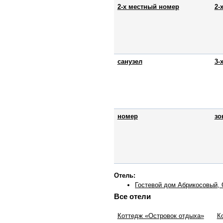
2-х местный номер
2-
санузел
3-
номер
зо
Отель:
Гостевой дом Абрикосовый, 
Все отели
Коттедж «Островок отдыха»
К