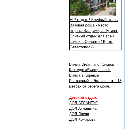
VIP-отдых ! Клубный отель
Вязовая роща - место
отдыха Владимира Путина.
Элитный отдых для всей
семьи в Орловке ( Крым,
Севастополь).
Вилла Dreamland, Симеиз
Коттедж «Swamp Land»
Вилла в Кореизе
Роскошный Эллинг в 15
метрах от берега моря.
Детский отдых
ДОЛ АТЛАНТУС
ДОЛ Атланитка
ДОЛ Ласпи
ДОЛ Комарова