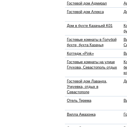
Гостевой дом Адмирал
А
Гостевой дом Алекса
Д
Дом в бухте Казачьей K01
К
б
Гостевые комнаты в Голубой
В
бухте, бухта Казачья
С
Коттедж «Pink»
В
Гостевые комнаты на улице
К
Глухова, Севастополь отдых
б
к
Гостевой дом Лаванда,
Д
Учкуевка, отдых в
Севастополе
Отель Терема
В
Вилла Амазонка
Г