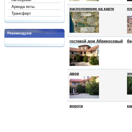
Аренда яхты
расположение на карте
пл
Трансферт
Рекомендуем
гостевой дом Абрикосовый
бе
двор
зо
ворота
ка