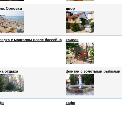
яж Орловки
двор
седка с мангалом возле бассейна
качели
на отдыха
фонтан с золотыми рыбками
фе
кафе