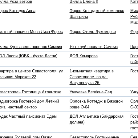
илла Роза ветров
Вилла Елена К
Кот
орос Коттедж Анна
Форос Коттеджный комплекс
Мис
Шангрила
Руб
Мис
астный пансион Мона Лиза Форос
Форос Отель Лукоморье
Фор
илла Куршавель поселок Симеиз
Яхт-клуб поселок Симеиз
Пар
ОЛ Ласпи (ЮБК - бухта Ласпи)
ДОЛ Комарова
Гос
рай
вартира в центре Севастополя. ул.
1-комнатная квартира в
Гос
ольшая Морская 22
Севастополе, по ул.
Вакуленчука 26.
евастополь Гостиница Атлантика
Учкуевка Вербена-Сад
Учк
адиогорка Гостевой дом Летний
Орловка Коттедж в Вязовой
Орл
риз, частный сектор
роще O-04
О-0
удак Частный пансионат Эдем
ДОЛ Атлантика (Байдарская
Гос
долина)
рай
гос
чкуевка Гостевой дом Оазис,
Севастополь Гостиничные
Сев