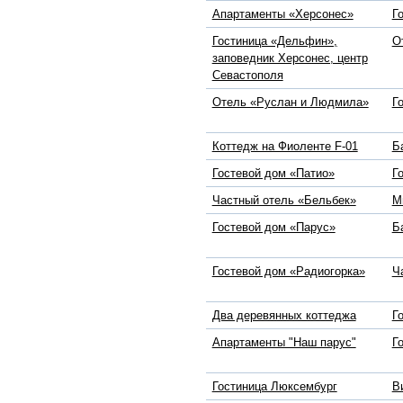
Апартаменты «Херсонес»
Г
Гостиница «Дельфин»,
О
заповедник Херсонес, центр
Севастополя
Отель «Руслан и Людмила»
Г
Коттедж на Фиоленте F-01
Б
Гостевой дом «Патио»
Г
Частный отель «Бельбек»
М
Гостевой дом «Парус»
Б
Гостевой дом «Радиогорка»
Ч
Два деревянных коттеджа
Г
Апартаменты "Наш парус"
Г
Гостиница Люксембург
В