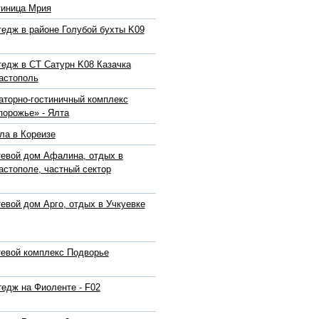
тиница Мрия
тедж в районе Голубой бухты K09
тедж в СТ Сатурн K08 Казачка
астополь
аторно-гостиничный комплекс
порожье» - Ялта
ла в Кореизе
тевой дом Афалина, отдых в
астополе, частный сектор
тевой дом Арго, отдых в Учкуевке
тевой комплекс Подворье
тедж на Фиоленте - F02