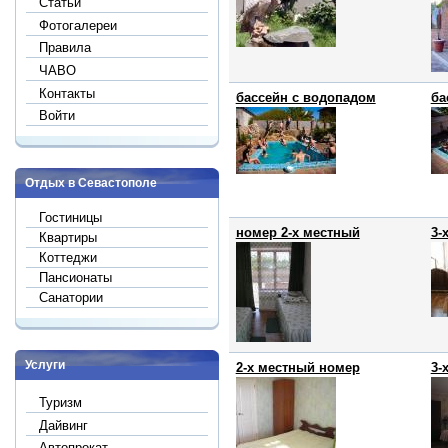
Статьи
Фотогалереи
Правила
ЧАВО
Контакты
бассейн с водопадом
ба
Войти
Отдых в Севастополе
Гостиницы
номер 2-х местный
3-
Квартиры
Коттеджи
Пансионаты
Санатории
Услуги
2-х местный номер
3-
Туризм
Дайвинг
Автопрокат