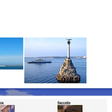
од
бассейн