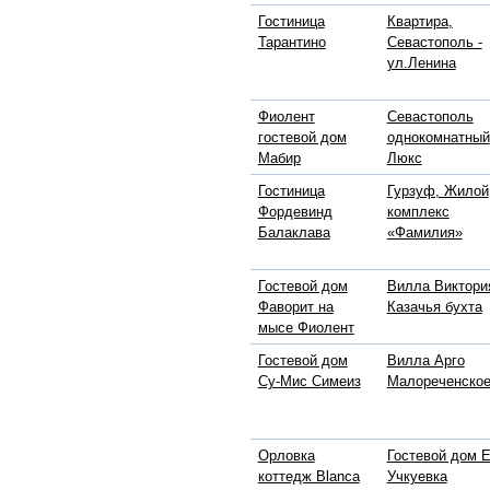
Гостиница
Квартира,
Тарантино
Севастополь -
ул.Ленина
Фиолент
Севастополь
гостевой дом
однокомнатный
Мабир
Люкс
Гостиница
Гурзуф, Жилой
Фордевинд
комплекс
Балаклава
«Фамилия»
Гостевой дом
Вилла Виктори
Фаворит на
Казачья бухта
мысе Фиолент
Гостевой дом
Вилла Арго
Су-Мис Симеиз
Малореченско
Орловка
Гостевой дом 
коттедж Blanca
Учкуевка