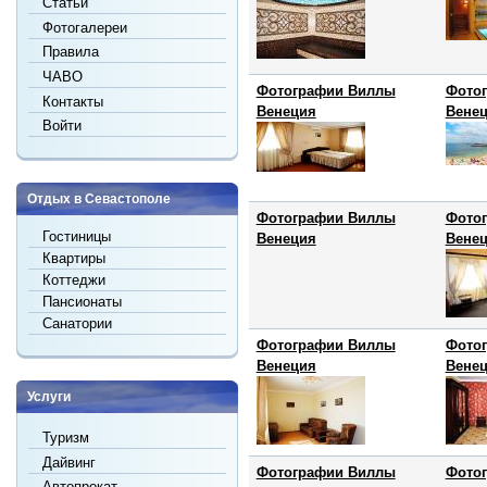
Статьи
Фотогалереи
Правила
ЧАВО
Фотографии Виллы
Фото
Контакты
Венеция
Вене
Войти
Отдых в Севастополе
Фотографии Виллы
Фото
Гостиницы
Венеция
Вене
Квартиры
Коттеджи
Пансионаты
Санатории
Фотографии Виллы
Фото
Венеция
Вене
Услуги
Туризм
Дайвинг
Фотографии Виллы
Фото
Автопрокат