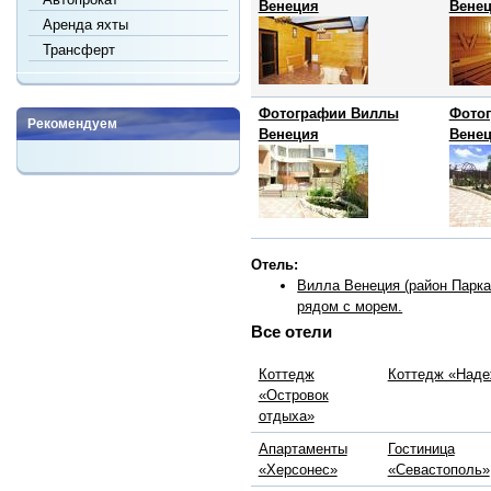
Венеция
Вене
Аренда яхты
Трансферт
Фотографии Виллы
Фото
Рекомендуем
Венеция
Вене
Отель:
Вилла Венеция (район Парка
рядом с морем.
Все отели
Коттедж
Коттедж «Над
«Островок
отдыха»
Апартаменты
Гостиница
«Херсонес»
«Севастополь»