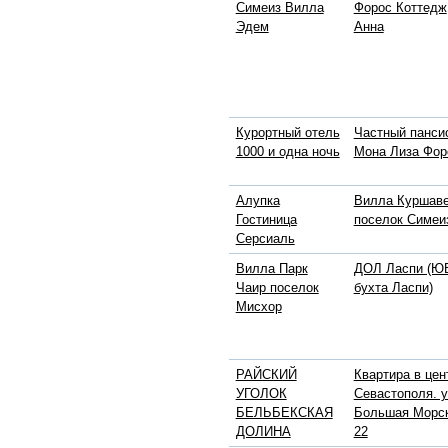
Симеиз Вилла
Форос Коттедж
Эдем
Анна
Курортный отель
Частный панси
1000 и одна ночь
Мона Лиза Фор
Алупка
Вилла Куршав
Гостиница
поселок Симеи
Серсиаль
Вилла Парк
ДОЛ Ласпи (ЮБ
Чаир поселок
бухта Ласпи)
Мисхор
РАЙСКИЙ
Квартира в цен
УГОЛОК
Севастополя. у
БЕЛЬБЕКСКАЯ
Большая Морс
ДОЛИНА
22