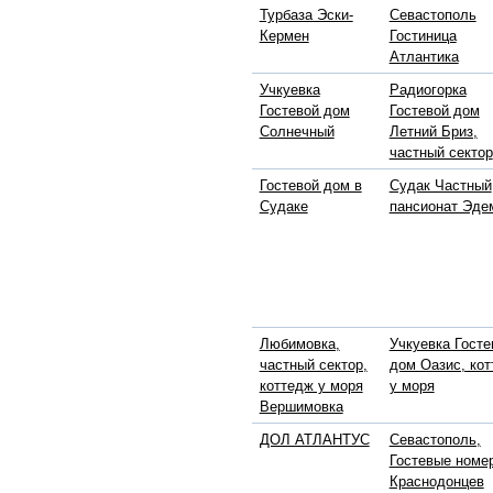
Турбаза Эски-
Севастополь
Кермен
Гостиница
Атлантика
Учкуевка
Радиогорка
Гостевой дом
Гостевой дом
Солнечный
Летний Бриз,
частный сектор
Гостевой дом в
Судак Частный
Судаке
пансионат Эде
Любимовка,
Учкуевка Госте
частный сектор,
дом Оазис, ко
коттедж у моря
у моря
Вершимовка
ДОЛ АТЛАНТУС
Севастополь,
Гостевые номе
Краснодонцев