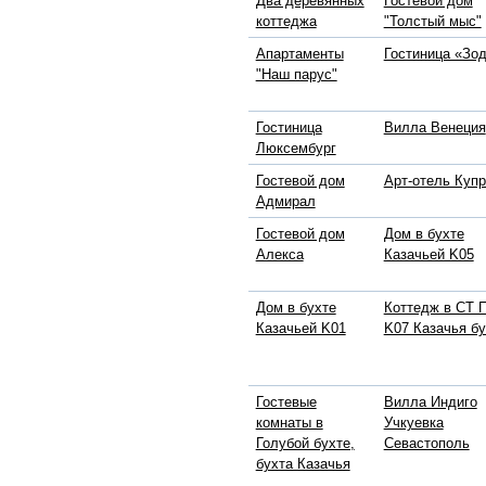
Два деревянных
Гостевой дом
коттеджа
"Толстый мыс"
Апартаменты
Гостиница «Зо
"Наш парус"
Гостиница
Вилла Венеция
Люксембург
Гостевой дом
Арт-отель Куп
Адмирал
Гостевой дом
Дом в бухте
Алекса
Казачьей K05
Дом в бухте
Коттедж в СТ 
Казачьей K01
K07 Казачья бу
Гостевые
Вилла Индиго
комнаты в
Учкуевка
Голубой бухте,
Севастополь
бухта Казачья