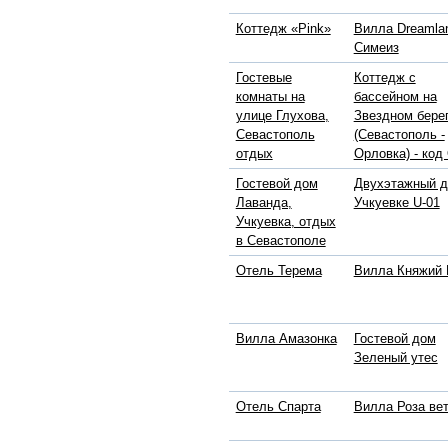
Коттедж «Pink»
Вилла Dreamla
Симеиз
Гостевые
Коттедж с
комнаты на
бассейном на
улице Глухова,
Звездном бере
Севастополь
(Севастополь -
отдых
Орловка) - код
Гостевой дом
Двухэтажный д
Лаванда,
Учкуевке U-01
Учкуевка, отдых
в Севастополе
Отель Терема
Вилла Княжий 
Вилла Амазонка
Гостевой дом
Зеленый утес
Отель Спарта
Вилла Роза ве