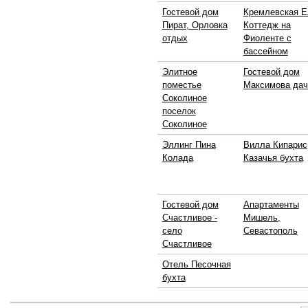
Гостевой дом
Кремлевская Е
Пират, Орловка
Коттедж на
отдых
Фиоленте с
бассейном
Элитное
Гостевой дом
поместье
Максимова дач
Соколиное
поселок
Соколиное
Эллинг Пина
Вилла Кипарис
Колада
Казачья бухта
Гостевой дом
Апартаменты
Счастливое -
Мишель,
село
Севастополь
Счастливое
Отель Песочная
бухта