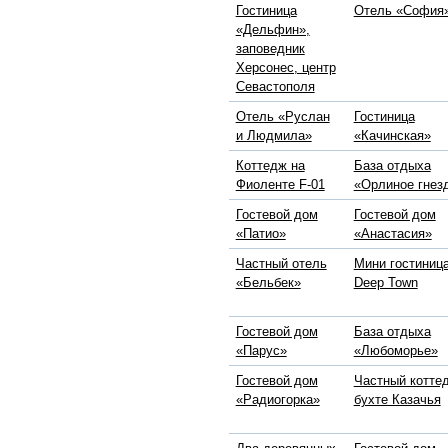
Гостиница
Отель «София
«Дельфин»,
заповедник
Херсонес, центр
Севастополя
Отель «Руслан
Гостиница
и Людмила»
«Качинская»
Коттедж на
База отдыха
Фиоленте F-01
«Орлиное гнез
Гостевой дом
Гостевой дом
«Патио»
«Анастасия»
Частный отель
Мини гостиниц
«Бельбек»
Deep Town
Гостевой дом
База отдыха
«Парус»
«Любоморье»
Гостевой дом
Частный котте
«Радиогорка»
бухте Казачья