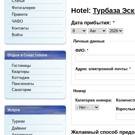
Статьи
Фотогалереи
Hotel:
Турбаза Эс
Правила
ЧАВО
Дата прибытия:
*
Контакты
Войти
Личные данные
ФИО:
*
Отдых в Севастополе
Гостиницы
Адрес электронной почты:
*
Квартиры
Коттеджи
Пансионаты
Санатории
Номер
Категория номера:
Количест
Взрослы
Услуги
Туризм
Дайвинг
Желаемый способ пред
Автопрокат