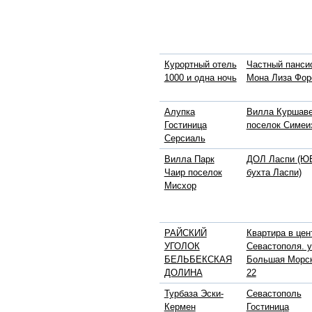
Курортный отель
Частный панси
1000 и одна ночь
Мона Лиза Фор
Алупка
Вилла Куршав
Гостиница
поселок Симеи
Серсиаль
Вилла Парк
ДОЛ Ласпи (ЮБ
Чаир поселок
бухта Ласпи)
Мисхор
РАЙСКИЙ
Квартира в цен
УГОЛОК
Севастополя. у
БЕЛЬБЕКСКАЯ
Большая Морс
ДОЛИНА
22
Турбаза Эски-
Севастополь
Кермен
Гостиница