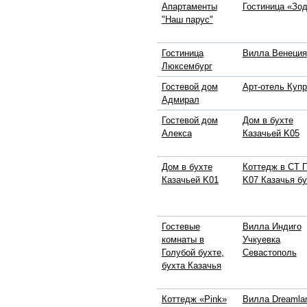
Апартаменты
Гостиница «Зо
"Наш парус"
Гостиница
Вилла Венеция
Люксембург
Гостевой дом
Арт-отель Куп
Адмирал
Гостевой дом
Дом в бухте
Алекса
Казачьей K05
Дом в бухте
Коттедж в СТ 
Казачьей K01
K07 Казачья бу
Гостевые
Вилла Индиго
комнаты в
Учкуевка
Голубой бухте,
Севастополь
бухта Казачья
Коттедж «Pink»
Вилла Dreamla