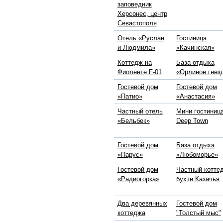
заповедник
Херсонес, центр
Севастополя
Отель «Руслан
Гостиница
и Людмила»
«Качинская»
Коттедж на
База отдыха
Фиоленте F-01
«Орлиное гнез
Гостевой дом
Гостевой дом
«Патио»
«Анастасия»
Частный отель
Мини гостиниц
«Бельбек»
Deep Town
Гостевой дом
База отдыха
«Парус»
«Любоморье»
Гостевой дом
Частный котте
«Радиогорка»
бухте Казачья
Два деревянных
Гостевой дом
коттеджа
"Толстый мыс"