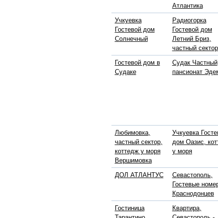
Атлантика
Учкуевка
Радиогорка
Гостевой дом
Гостевой дом
Солнечный
Летний Бриз,
частный сектор
Гостевой дом в
Судак Частный
Судаке
пансионат Эде
Любимовка,
Учкуевка Госте
частный сектор,
дом Оазис, ко
коттедж у моря
у моря
Вершимовка
ДОЛ АТЛАНТУС
Севастополь,
Гостевые номе
Краснодонцев
Гостиница
Квартира,
Тарантино
Севастополь -