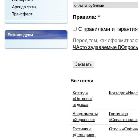
Аренда яхты
Трансферт
Правила:
*
С правилами и гарантия
Рекомендуем
Перед тем, как оформит зак
ЧАсто задаваемые ВОпрос
Все отели
Коттедж
Коттедж «Над
«Островок
отдыха»
Апартаменты
Гостиница
«Херсонес»
«Севастополь»
Гостиница
Отель «София
«Дельфин»,