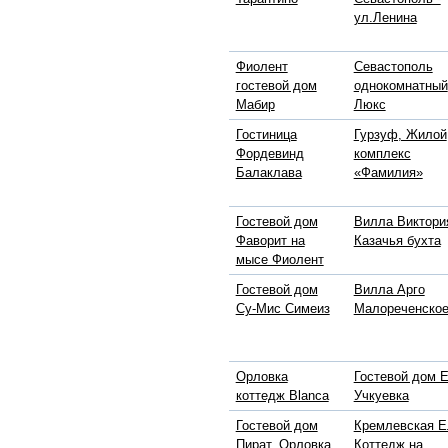
ул.Ленина
Фиолент
Севастополь
гостевой дом
однокомнатный
Мабир
Люкс
Гостиница
Гурзуф, Жилой
Фордевинд
комплекс
Балаклава
«Фамилия»
Гостевой дом
Вилла Виктори
Фаворит на
Казачья бухта
мысе Фиолент
Гостевой дом
Вилла Арго
Су-Мис Симеиз
Малореченско
Орловка
Гостевой дом 
коттедж Blanca
Учкуевка
Гостевой дом
Кремлевская Е
Пират, Орловка
Коттедж на