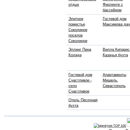
отдых
Фиоленте с
бассейном
Элитное
Гостевой дом
поместье
Максимова дач
Соколиное
поселок
Соколиное
Эллинг Пина
Вилла Кипарис
Колада
Казачья бухта
Гостевой дом
Апартаменты
Счастливое -
Мишель,
село
Севастополь
Счастливое
Отель Песочная
бухта