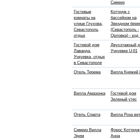
Симеиз
Гостевые
Коттедж с
комнаты на
бассейном на
улице Глухова,
Звездном бере
Севастополь
(Севастополь -
отдых
Орловка) - код
Гостевой дом
Двухэтажный д
Лаванда,
Учкуевке U-01
Учкуевка, отдых
в Севастополе
Отель Терема
Вилла Княжий 
Вилла Амазонка
Гостевой дом
Зеленый утес
Отель Спарта
Вилла Роза ве
Симеиз Вилла
Форос Коттедж
Эдем
Анна